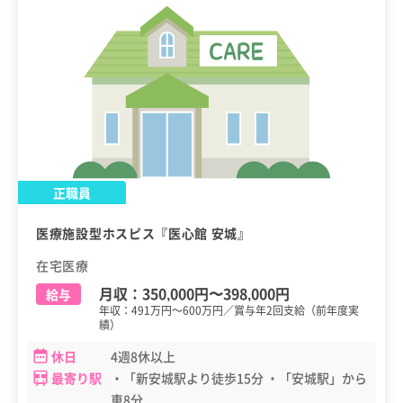
正職員
医療施設型ホスピス『医心館 安城』
在宅医療
月収：
350,000円
〜
398,000円
給与
年収：491万円～600万円／賞与年2回支給（前年度実
績）
休日
4週8休以上
最寄り駅
・「新安城駅より徒歩15分 ・「安城駅」から
車8分