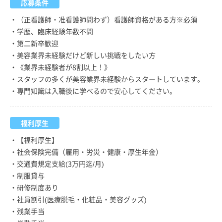
応募条件
・（正看護師・准看護師問わず）看護師資格がある方※必須
・学歴、臨床経験年数不問
・第二新卒歓迎
・美容業界未経験だけど新しい挑戦をしたい方
・《業界未経験者が8割以上！》
・スタッフの多くが美容業界未経験からスタートしています。
・専門知識は入職後に学べるので安心してください。
福利厚生
・【福利厚生】
・社会保険完備（雇用・労災・健康・厚生年金）
・交通費規定支給(3万円迄/月)
・制服貸与
・研修制度あり
・社員割引(医療脱毛・化粧品・美容グッズ)
・残業手当