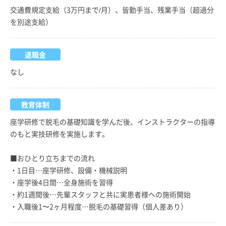
交通費規定支給（3万円まで/月）、皆勤手当、残業手当（超過分
を別途支給）
退職金
なし
教育体制
座学研修で脱毛の基礎知識を学んだ後、インストラクターの指導
のもと実技研修を実施します。
■おひとり立ちまでの流れ
・1日目…座学研修、設備・機械説明
・座学後4日間…全身施術を習得
・約1週間後…先輩スタッフと共に実患者様への施術開始
・入職後1〜2ヶ月程度…脱毛の基礎習得（個人差あり）