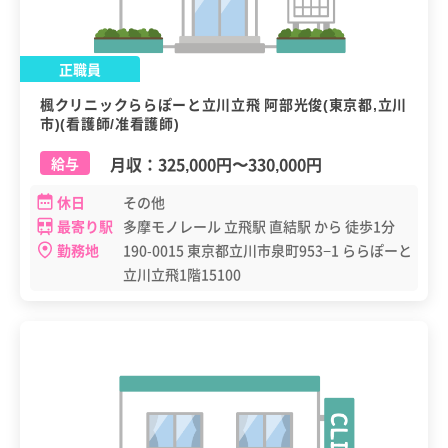
正職員
楓クリニックららぽーと立川立飛 阿部光俊(東京都,立川
市)(看護師/准看護師)
月収：
325,000円
〜
330,000円
給与
休日
その他
最寄り駅
多摩モノレール 立飛駅 直結駅 から 徒歩1分
勤務地
190-0015 東京都立川市泉町953−1 ららぽーと
立川立飛1階15100