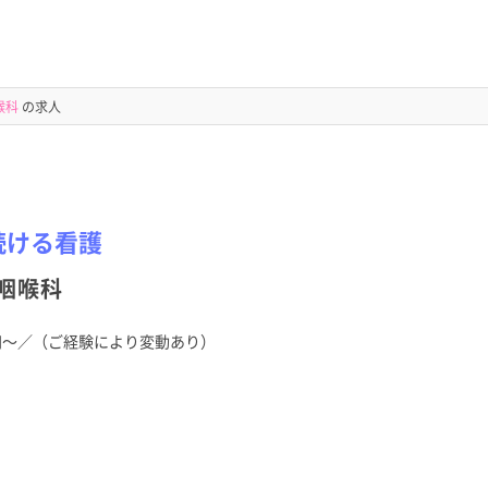
喉科
の求人
続ける看護
咽喉科
00円～／（ご経験により変動あり）