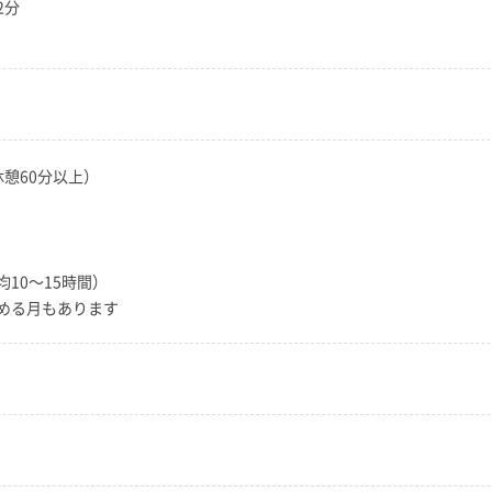
2分
休憩60分以上）
10～15時間）
める月もあります