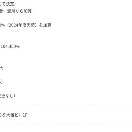
応じて決定）
合、翌月から加算
0%（2024年度実績）を加算
04.450%
円
る）
変更なし）
0-5 大雅ビル1F