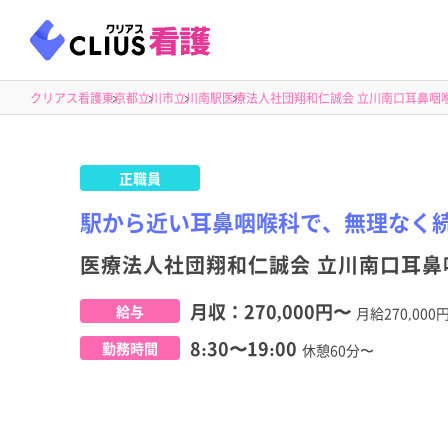
クリアス看護
東京都
立川市
立川南駅
医療法人社団翔和仁誠会 立川南口耳鼻咽
正職員
駅から近い耳鼻咽喉科で、無理なく
医療法人社団翔和仁誠会 立川南口耳鼻
月収：
270,000円
〜
給与
月給270,0
8:30〜19:00
勤務時間
休憩60分〜