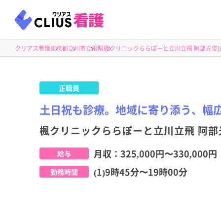
クリアス看護
東京都
立川市
立飛駅
楓クリニックららぽーと立川立飛 阿部光俊(
正職員
土日祝も診療。地域に寄り添う、幅
楓クリニックららぽーと立川立飛 阿部光
月収：
325,000円
〜
330,000円
給与
(1)9時45分〜19時00分
勤務時間