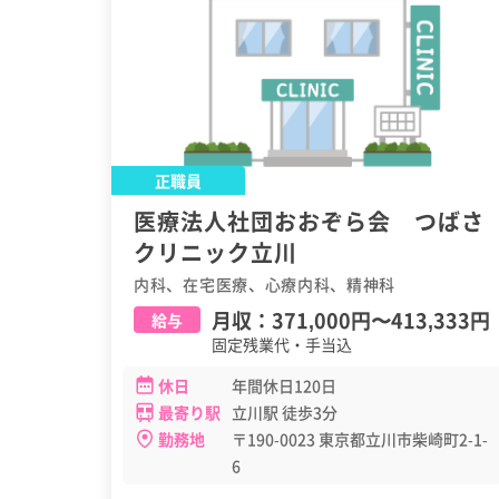
正職員
医療法人社団おおぞら会 つばさ
クリニック立川
内科、在宅医療、心療内科、精神科
月収：
371,000円
〜
413,333円
給与
固定残業代・手当込
休日
年間休日120日
最寄り駅
立川駅 徒歩3分
勤務地
〒190-0023 東京都立川市柴崎町2-1-
6