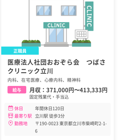
正職員
医療法人社団おおぞら会 つばさ
クリニック立川
内科、在宅医療、心療内科、精神科
月収：
371,000円
〜
413,333円
給与
固定残業代・手当込
休日
年間休日120日
最寄り駅
立川駅 徒歩3分
勤務地
〒190-0023 東京都立川市柴崎町2-1-
6