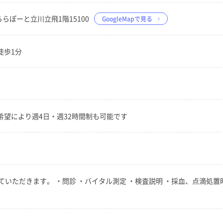
1 ららぽーと立川立飛1階15100
GoogleMapで見る
徒歩1分
 *希望により週4日・週32時間制も可能です
いただきます。 ・問診 ・バイタル測定 ・検査説明 ・採血、点滴処置時