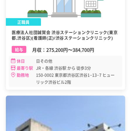
正職員
医療法人社団誠賀会 渋谷ステーションクリニック(東京
都,渋谷区)(看護師(正)/渋谷ステーションクリニック)
月収：
275,200円
〜
384,700円
給与
休日
日その他
最寄り駅
JR・各線 渋谷駅 から 徒歩3分
勤務地
150-0002 東京都渋谷区渋谷1−13−7 ヒュー
リック渋谷ビル2階