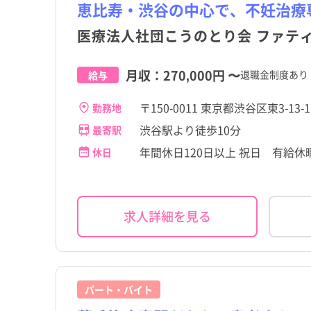
茨城県
品川区
参宮橋駅
茨城県
品川区
参宮橋駅
恵比寿・渋谷の中心で、不妊治療
その他（福祉・介護関係
パート・アルバイト（夜
その他（福祉・介護関係
パート・アルバイト（夜
その他
その他
格など）
なし）
格など）
なし）
高給与
高給与
医療法人社団こうのとり会 ファテ
千葉県
渋谷区
恵比寿駅
千葉県
渋谷区
恵比寿駅
石川県
北区
北参道駅
石川県
北区
北参道駅
月収：
270,000円
〜
退職金制度あり
給与
岐阜県
足立区
岐阜県
足立区
〒150-0011 東京都渋谷区東3-13-1
勤務地
滋賀県
立川市
滋賀県
立川市
渋谷駅より徒歩10分
最寄駅
年間休日120日以上 祝日 有給休
休日
奈良県
府中市
奈良県
府中市
岡山県
小金井市
岡山県
小金井市
求人詳細を見る
香川県
国分寺市
香川県
国分寺市
佐賀県
東大和市
佐賀県
東大和市
宮崎県
稲城市
宮崎県
稲城市
パート・バイト
瑞穂町
瑞穂町