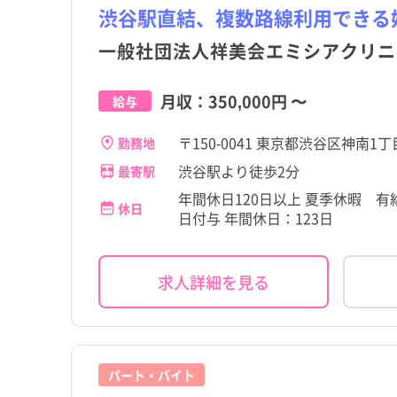
渋谷駅直結、複数路線利用できる
一般社団法人祥美会エミシアクリニ
月収：
350,000円
〜
給与
〒150-0041 東京都渋谷区神南1丁
勤務地
渋谷駅より徒歩2分
最寄駅
年間休日120日以上 夏季休暇 有
休日
日付与 年間休日：123日
求人詳細を見る
都道府県
東京都
渋谷区
都道府県
東京都
渋谷区
すべて
すべて
すべて
すべて
すべて
すべて
こだわり
こだわり
すべて
すべて
東京都
千代田区
原宿駅
東京都
千代田区
原宿駅
職種・資格
施設形態
勤務形態
職種・資格
施設形態
勤務形態
すべて
すべて
すべて
すべて
すべて
すべて
4週8休以上
4週8休以上
宮城県
文京区
笹塚駅
宮城県
文京区
笹塚駅
看護師
病院
常勤（夜勤あり）
看護師
病院
常勤（夜勤あり）
パート・バイト
残業少なめ
残業少なめ