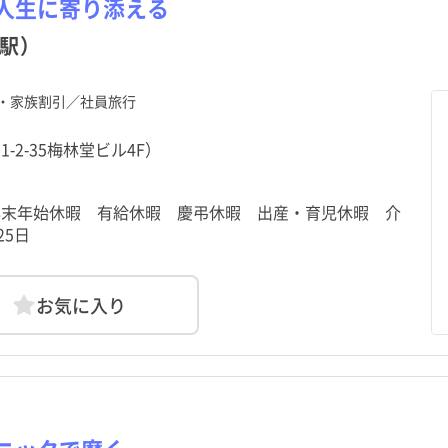
人生に寄り添える
駅）
利島村
利島村
新島村
新島村
御蔵島村
御蔵島村
八丈町
八丈町
・家族割引／社員旅行
-2-35梅林堂ビル4F）
 年末年始休暇 有給休暇 慶弔休暇 出産・育児休暇 介
25日
お気に入り