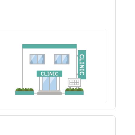
埼玉県
世田谷区
広尾駅
埼玉県
世田谷区
広尾駅
富山県
豊島区
代々木駅
富山県
豊島区
代々木駅
長野県
練馬区
長野県
練馬区
三重県
八王子市
三重県
八王子市
兵庫県
青梅市
兵庫県
青梅市
島根県
町田市
島根県
町田市
徳島県
東村山市
徳島県
東村山市
福岡県
狛江市
福岡県
狛江市
大分県
多摩市
大分県
多摩市
tax_region
西東京市
tax_region
西東京市
奥多摩町
奥多摩町