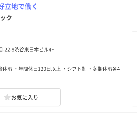
好立地で働く
ック
目-22-8渋谷東日本ビル4F
給休暇 ・年間休日120日以上 ・シフト制 ・冬期休暇各4
お気に入り
北海道
中央区
千駄ケ谷駅
北海道
中央区
千駄ケ谷駅
青森県
港区
初台駅
青森県
港区
初台駅
土日祝休み
土日祝休み
年間休日120日以上
年間休日120日以上
秋田県
台東区
渋谷駅
秋田県
台東区
渋谷駅
山形県
墨田区
神泉駅
山形県
墨田区
神泉駅
助産師
クリニック
常勤（夜勤なし）
助産師
クリニック
常勤（夜勤なし）
准看護師
介護施設
常勤（夜勤のみ）
准看護師
介護施設
常勤（夜勤のみ）
託児所・保育所あり
託児所・保育所あり
電子カルテあり
電子カルテあり