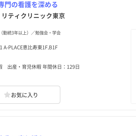
栃木県
目黒区
代々木八幡駅
栃木県
目黒区
代々木八幡駅
群馬県
大田区
代官山駅
群馬県
大田区
代官山駅
専門の看護を深める
資
勤
資
勤
パート・アルバイト（夜勤
パート・アルバイト（夜勤
その他
その他
のみ）
のみ）
ィリティクリニック東京
神奈川県
中野区
明治神宮前駅
神奈川県
中野区
明治神宮前駅
新潟県
杉並区
代々木公園駅
新潟県
杉並区
代々木公園駅
福井県
荒川区
代々木上原駅
福井県
荒川区
代々木上原駅
山梨県
板橋区
山梨県
板橋区
（勤続3年以上）／勉強会・学会
静岡県
葛飾区
静岡県
葛飾区
愛知県
江戸川区
愛知県
江戸川区
1 A-PLACE恵比寿東1F,B1F
京都府
武蔵野市
京都府
武蔵野市
大阪府
三鷹市
大阪府
三鷹市
暇 出産・育児休暇 年間休日：129日
和歌山県
昭島市
和歌山県
昭島市
鳥取県
調布市
鳥取県
調布市
広島県
小平市
広島県
小平市
山口県
日野市
山口県
日野市
お気に入り
愛媛県
国立市
愛媛県
国立市
高知県
福生市
高知県
福生市
長崎県
清瀬市
長崎県
清瀬市
熊本県
東久留米市
熊本県
東久留米市
鹿児島県
羽村市
鹿児島県
羽村市
沖縄県
あきる野市
沖縄県
あきる野市
日の出町
日の出町
檜原村
檜原村