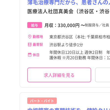
薄毛治療専門だから、患者さんの
医療法人社団真美会（渋谷区・渋谷
大島町
大島町
三宅村
三宅村
月収：
330,000円
〜
制服貸与／社員
給与
小笠原村
小笠原村
東京都渋谷区（本社: 千葉県柏市柏1
勤務地
渋谷駅より徒歩1分
最寄駅
年間休日120日以上 週休2日制
休日
護休暇 ※月20日勤務 年間休日：1
求人詳細を見る
パート・バイト