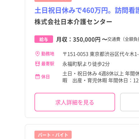
土日祝日休みで460万円。訪問看
株式会社日本介護センター
月収：
350,000円
〜
交通費（全額負
給与
〒151-0053 東京都渋谷区代々木1
勤務地
永福町駅より徒歩2分
最寄駅
土日・祝日休み 4週8休以上 年間
休日
暇 出産・育児休暇 年間休日：12
都道府県
東京都
渋谷区
都道府県
東京都
渋谷区
すべて
すべて
すべて
すべて
すべて
すべて
求人詳細を見る
こだわり
こだわり
すべて
すべて
東京都
千代田区
原宿駅
東京都
千代田区
原宿駅
職種・資格
施設形態
勤務形態
職種・資格
施設形態
勤務形態
すべて
すべて
すべて
すべて
すべて
すべて
4週8休以上
4週8休以上
宮城県
文京区
笹塚駅
宮城県
文京区
笹塚駅
看護師
病院
常勤（夜勤あり）
看護師
病院
常勤（夜勤あり）
パート・バイト
残業少なめ
残業少なめ