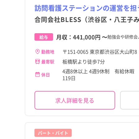
茨城県
品川区
参宮橋駅
茨城県
品川区
参宮橋駅
その他（福祉・介護関係
パート・アルバイト（夜
その他（福祉・介護関係
パート・アルバイト（夜
その他
その他
訪問看護ステーションの運営を担
格など）
なし）
格など）
なし）
高給与
高給与
千葉県
渋谷区
恵比寿駅
千葉県
渋谷区
恵比寿駅
合同会社BLESS（渋谷区・八王子
石川県
北区
北参道駅
石川県
北区
北参道駅
月収：
441,000円
〜
勉強会や研修会
給与
岐阜県
足立区
岐阜県
足立区
〒151-0065 東京都渋谷区大山町8
勤務地
滋賀県
立川市
滋賀県
立川市
板橋駅より徒歩7分
最寄駅
奈良県
府中市
奈良県
府中市
4週8休以上 4週9休制 有給休暇
休日
119日
岡山県
小金井市
岡山県
小金井市
香川県
国分寺市
香川県
国分寺市
求人詳細を見る
佐賀県
東大和市
佐賀県
東大和市
宮崎県
稲城市
宮崎県
稲城市
パート・バイト
瑞穂町
瑞穂町