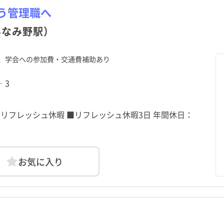
栃木県
目黒区
代々木八幡駅
栃木県
目黒区
代々木八幡駅
群馬県
大田区
代官山駅
群馬県
大田区
代官山駅
資
勤
資
勤
パート・アルバイト（夜勤
パート・アルバイト（夜勤
その他
その他
う管理職へ
のみ）
のみ）
神奈川県
中野区
明治神宮前駅
神奈川県
中野区
明治神宮前駅
新潟県
杉並区
代々木公園駅
新潟県
杉並区
代々木公園駅
みなみ野駅）
福井県
荒川区
代々木上原駅
福井県
荒川区
代々木上原駅
山梨県
板橋区
山梨県
板橋区
、学会への参加費・交通費補助あり
静岡県
葛飾区
静岡県
葛飾区
愛知県
江戸川区
愛知県
江戸川区
‐3
京都府
武蔵野市
京都府
武蔵野市
大阪府
三鷹市
大阪府
三鷹市
和歌山県
昭島市
和歌山県
昭島市
鳥取県
調布市
鳥取県
調布市
 リフレッシュ休暇 ■リフレッシュ休暇3日 年間休日：
広島県
小平市
広島県
小平市
山口県
日野市
山口県
日野市
愛媛県
国立市
愛媛県
国立市
高知県
福生市
高知県
福生市
お気に入り
長崎県
清瀬市
長崎県
清瀬市
熊本県
東久留米市
熊本県
東久留米市
鹿児島県
羽村市
鹿児島県
羽村市
沖縄県
あきる野市
沖縄県
あきる野市
日の出町
日の出町
檜原村
檜原村