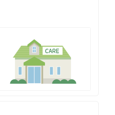
埼玉県
世田谷区
広尾駅
埼玉県
世田谷区
広尾駅
富山県
豊島区
代々木駅
富山県
豊島区
代々木駅
長野県
練馬区
長野県
練馬区
三重県
八王子市
三重県
八王子市
兵庫県
青梅市
兵庫県
青梅市
島根県
町田市
島根県
町田市
徳島県
東村山市
徳島県
東村山市
福岡県
狛江市
福岡県
狛江市
大分県
多摩市
大分県
多摩市
tax_region
西東京市
tax_region
西東京市
奥多摩町
奥多摩町