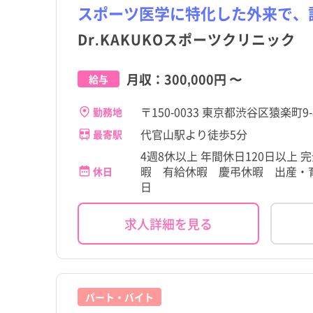
スポーツ医学に特化した外来で、
大島町
大島町
Dr.KAKUKOスポーツクリニック
三宅村
三宅村
月収：
300,000円
〜
給与
小笠原村
小笠原村
〒150-0033 東京都渋谷区猿楽町9-
勤務地
代官山駅より徒歩5分
最寄駅
4週8休以上 年間休日120日以上
暇 有給休暇 慶弔休暇 出産・育
休日
日
求人詳細を見る
パート・バイト