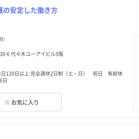
護の安定した働き方
担）
-30-6 代々木ユーアイビル5階
休日120日以上 完全週休2日制（土・日） 祝日 有給休
6日
お気に入り
北海道
中央区
千駄ケ谷駅
北海道
中央区
千駄ケ谷駅
青森県
港区
初台駅
青森県
港区
初台駅
土日祝休み
土日祝休み
年間休日120日以上
年間休日120日以上
秋田県
台東区
渋谷駅
秋田県
台東区
渋谷駅
山形県
墨田区
神泉駅
山形県
墨田区
神泉駅
助産師
クリニック
常勤（夜勤なし）
助産師
クリニック
常勤（夜勤なし）
准看護師
介護施設
常勤（夜勤のみ）
准看護師
介護施設
常勤（夜勤のみ）
託児所・保育所あり
託児所・保育所あり
電子カルテあり
電子カルテあり