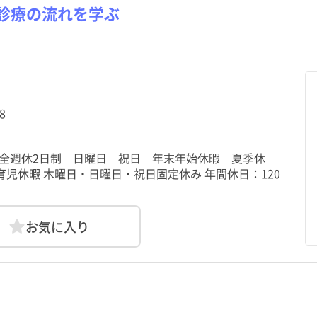
診療の流れを学ぶ
利島村
利島村
新島村
新島村
御蔵島村
御蔵島村
八丈町
八丈町
8
 完全週休2日制 日曜日 祝日 年末年始休暇 夏季休
児休暇 木曜日・日曜日・祝日固定休み 年間休日：120
お気に入り