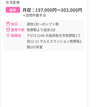
在宅医療
月収：
197,000円
〜
302,000円
給与
＋訪問件数手当
休日
週休2日～のシフト制
最寄り駅
牧野駅より徒歩2分
勤務地
〒573-1146 大阪府枚方市牧野阪1丁
目12-11 マルエスマンション牧野阪1
階101号室