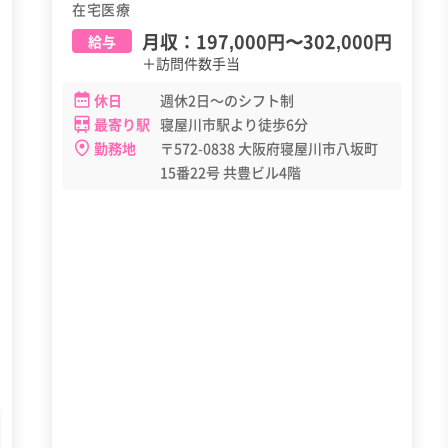
在宅医療
月収：
197,000円
〜
302,000円
給与
＋訪問件数手当
休日
週休2日～のシフト制
最寄り駅
寝屋川市駅より徒歩6分
勤務地
〒572-0838 大阪府寝屋川市八坂町
15番22号 共豊ビル4階