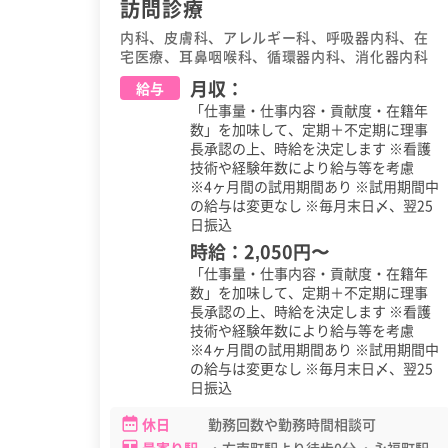
訪問診療
内科、皮膚科、アレルギー科、呼吸器内科、在
宅医療、耳鼻咽喉科、循環器内科、消化器内科
月収：
給与
「仕事量・仕事内容・貢献度・在籍年
数」を加味して、定期＋不定期に理事
長承認の上、時給を決定します ※看護
技術や経験年数により給与等を考慮
※4ヶ月間の試用期間あり ※試用期間中
の給与は変更なし ※毎月末日〆、翌25
日振込
時給：
2,050円
〜
「仕事量・仕事内容・貢献度・在籍年
数」を加味して、定期＋不定期に理事
長承認の上、時給を決定します ※看護
技術や経験年数により給与等を考慮
※4ヶ月間の試用期間あり ※試用期間中
の給与は変更なし ※毎月末日〆、翌25
日振込
休日
勤務回数や勤務時間相談可