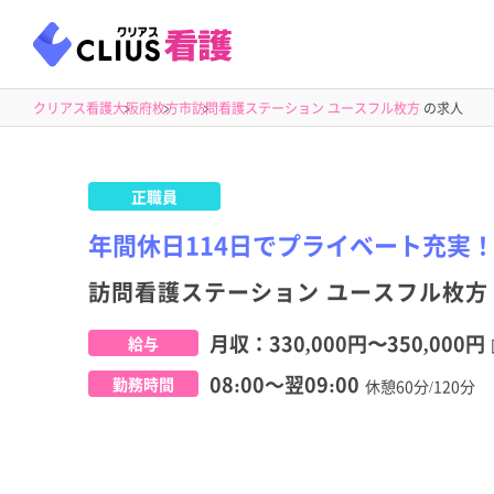
クリアス看護
大阪府
枚方市
訪問看護ステーション ユースフル枚方
の求人
正職員
年間休日114日でプライベート充実
訪問看護ステーション ユースフル枚方
月収：
330,000円
〜
350,000円
給与
08:00～翌09:00
勤務時間
休憩60分/120分