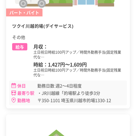
パート・バイト
ツクイ川越的場(デイサービス)
その他
月収：
給与
土日祝日時給100円アップ／時間外勤務手当(固定残業
代な…
時給：
1,427円
〜
1,609円
土日祝日時給100円アップ／時間外勤務手当(固定残業
代な…
休日
勤務日数:週2～4日程度
最寄り駅
・JR川越線「的場駅より徒歩3分
勤務地
〒350-1101 埼玉県川越市的場1330-12