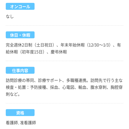
オンコール
なし
休日・休暇
完全週休2日制（土日祝日）、年末年始休暇（12/30～1/3）、有
給休暇（初年度15日）、慶弔休暇
仕事内容
訪問診療の帯同、診療サポート、多職種連携。訪問先で行う主な
検査・処置：予防接種、採血、心電図、輸血、腹水穿刺、胸腔穿
刺など。
資格
看護師, 准看護師