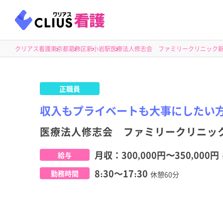
クリアス看護
東京都
葛飾区
新小岩駅
医療法人修志会 ファミリークリニック
正職員
収入もプライベートも大事にしたい
医療法人修志会 ファミリークリニッ
月収：
300,000円
〜
350,000円
給与
8:30～17:30
勤務時間
休憩60分