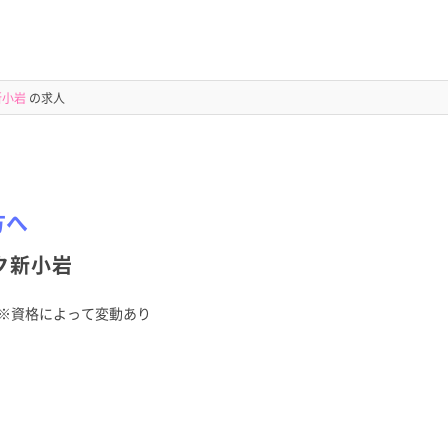
新小岩
の求人
方へ
ク新小岩
※資格によって変動あり