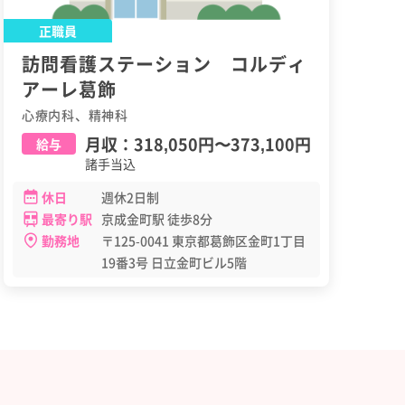
正職員
訪問看護ステーション コルディ
アーレ葛飾
心療内科、精神科
月収：
318,050円
〜
373,100円
給与
諸手当込
休日
週休2日制
最寄り駅
京成金町駅 徒歩8分
勤務地
〒125-0041 東京都葛飾区金町1丁目
19番3号 日立金町ビル5階