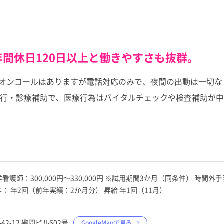
間休日120日以上と働きやすさも抜群。
す。オンコールはありますが電話対応のみで、夜間の出動は一切
行・診療補助で、医療行為はバイタルチェックや検査補助が中
0円 准看護師：300,000円～330,000円 ※試用期間3か月（同条件） 
 賞与： 年2回（前年実績：2か月分） 昇給 年1回（11月）
42-12 磯間ビル602号
GoogleMapで見る