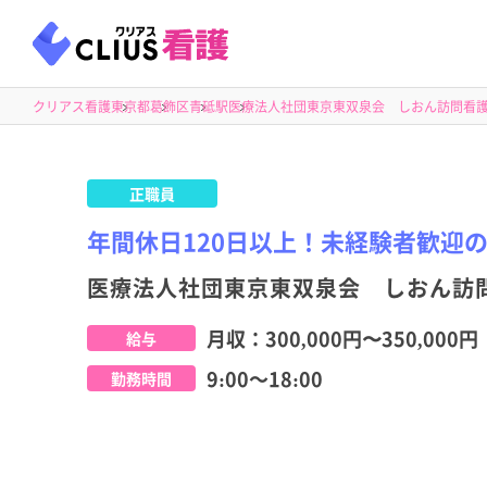
クリアス看護
東京都
葛飾区
青砥駅
医療法人社団東京東双泉会 しおん訪問看
正職員
年間休日120日以上！未経験者歓迎
医療法人社団東京東双泉会 しおん訪
月収：
300,000円
〜
350,000円
給与
9:00～18:00
勤務時間