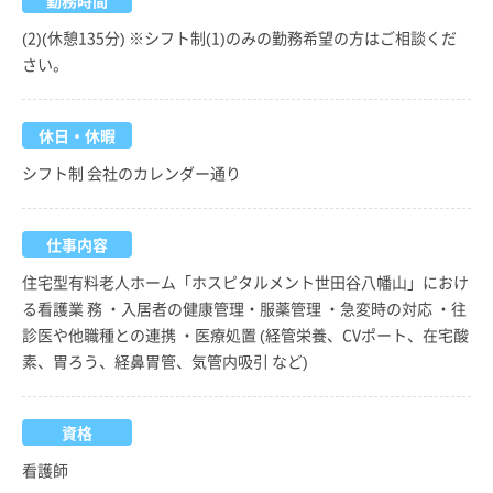
(2)(休憩135分) ※シフト制(1)のみの勤務希望の方はご相談くだ
さい。
休日・休暇
シフト制 会社のカレンダー通り
仕事内容
住宅型有料老人ホーム「ホスピタルメント世田谷八幡山」におけ
る看護業 務 ・入居者の健康管理・服薬管理 ・急変時の対応 ・往
診医や他職種との連携 ・医療処置 (経管栄養、CVポート、在宅酸
素、胃ろう、経鼻胃管、気管内吸引 など)
資格
看護師