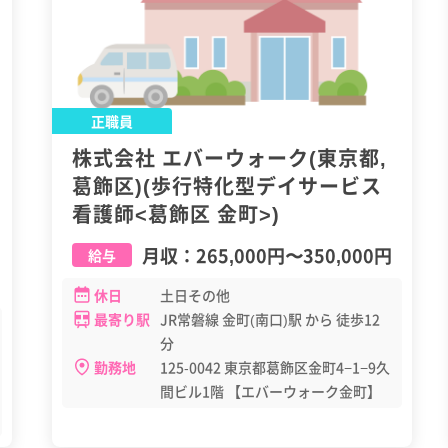
正職員
株式会社 エバーウォーク(東京都,
葛飾区)(歩行特化型デイサービス
看護師<葛飾区 金町>)
月収：
265,000円
〜
350,000円
給与
休日
土日その他
最寄り駅
JR常磐線 金町(南口)駅 から 徒歩12
分
勤務地
125-0042 東京都葛飾区金町4−1−9久
間ビル1階 【エバーウォーク金町】