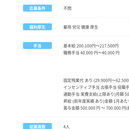
応募条件
不問:
福利厚生
雇用 労災 健康 厚生
手当
基本給:200,100円〜217,500円
職務手当 40,000 円〜40,000 円
固定残業代:あり (29,900円〜62,500
インセンティブ手当 出張手当 役職手
通勤手当:実費支給(上限あり)月額 50,
昇給:(前年度実績 あり)金額 1月あたり 6
賞与金額 500,000 円 〜 700,000 
従業員数
4人