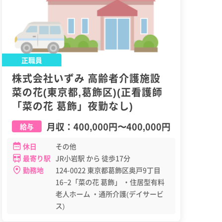
正職員
株式会社いずみ 高齢者介護施設
菜の花(東京都,葛飾区)(正看護師
「菜の花 葛飾」夜勤なし)
月収：
400,000円
〜
400,000円
給与
休日
その他
最寄り駅
JR小岩駅 から 徒歩17分
勤務地
124-0022 東京都葛飾区奥戸9丁目
16−2「菜の花 葛飾」 ・住居型有料
老人ホーム ・通所介護(デイサービ
ス)