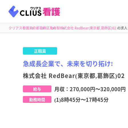
クリアス看護
東京都
葛飾区
亀有駅
株式会社 RedBear(東京都,葛飾区)02
の求人
正職員
急成長企業で、未来を切り拓け!
株式会社 RedBear(東京都,葛飾区)02
月収：
270,000円
〜
320,000円
給与
(1)8時45分〜17時45分
勤務時間