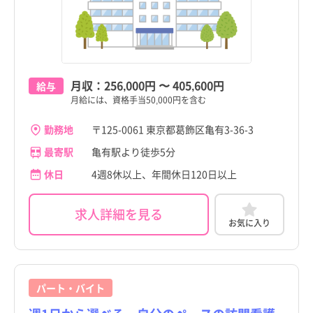
東京都
東京都
すべて
すべて
千代田区
千代田区
中央区
中央区
月収：
256,000円
〜
405,600円
給与
月給には、資格手当50,000円を含む
港区
港区
勤務地
〒125-0061 東京都葛飾区亀有3-36-3
新宿区
新宿区
最寄駅
亀有駅より徒歩5分
文京区
文京区
休日
4週8休以上、年間休日120日以上
台東区
台東区
都道府県
都道府県
すべて
すべて
求人詳細を見る
お気に入り
墨田区
墨田区
東京都
東京都
江東区
江東区
北海道
北海道
品川区
品川区
パート・バイト
青森県
青森県
目黒区
目黒区