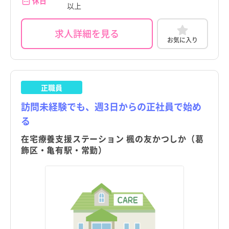
足立区
足立区
休日
以上
新潟県
新潟県
葛飾区
葛飾区
富山県
富山県
求人詳細を見る
お気に入り
江戸川区
江戸川区
石川県
石川県
八王子市
八王子市
葛飾区
葛飾区
福井県
福井県
すべて
すべて
立川市
立川市
正職員
山梨県
亀有駅
山梨県
亀有駅
訪問未経験でも、週3日からの正社員で始め
こだわり
こだわり
武蔵野市
武蔵野市
すべて
すべて
長野県
金町駅
長野県
金町駅
る
三鷹市
4週8休以上
三鷹市
4週8休以上
職種・資格
勤務形態
職種・資格
勤務形態
岐阜県
堀切菖蒲園駅
岐阜県
堀切菖蒲園駅
すべて
すべて
すべて
すべて
在宅療養支援ステーション 楓の友かつしか（葛
施設形態
施設形態
青梅市
土日祝休み
青梅市
土日祝休み
すべて
すべて
飾区・亀有駅・常勤）
静岡県
お花茶屋駅
看護師
常勤（夜勤あり）
静岡県
お花茶屋駅
看護師
常勤（夜勤あり）
府中市
病院
年間休日120日以上
府中市
病院
年間休日120日以上
愛知県
四ツ木駅
助産師
常勤（夜勤なし）
愛知県
四ツ木駅
助産師
常勤（夜勤なし）
昭島市
クリニック
日勤のみ
昭島市
クリニック
日勤のみ
三重県
京成立石駅
准看護師
常勤（夜勤のみ）
三重県
京成立石駅
准看護師
常勤（夜勤のみ）
調布市
介護施設
残業少なめ
調布市
介護施設
残業少なめ
滋賀県
柴又駅
保健師
パート・アルバイト（夜勤あり）
滋賀県
柴又駅
保健師
パート・アルバイト（夜勤あり）