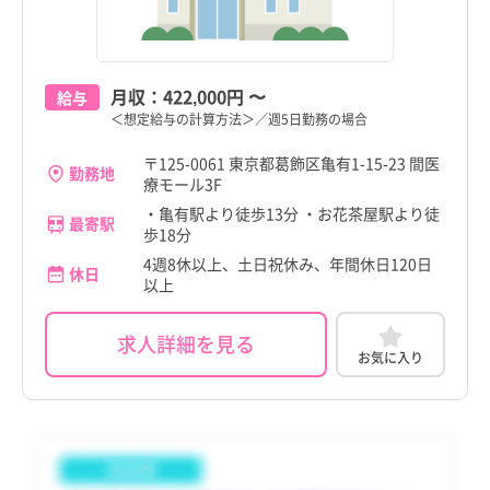
町田市
訪問看護
託児所・保育所あり
町田市
訪問看護
託児所・保育所あり
京都府
京成金町駅
その他（福祉・介護関係資格など）
パート・アルバイト（夜勤なし）
京都府
京成金町駅
その他（福祉・介護関係資格など）
パート・アルバイト（夜勤なし）
小金井市
その他
電子カルテあり
小金井市
その他
電子カルテあり
大阪府
新柴又駅
その他
パート・アルバイト（夜勤のみ）
大阪府
新柴又駅
その他
パート・アルバイト（夜勤のみ）
小平市
駅近
小平市
駅近
月収：
422,000円
〜
給与
兵庫県
京成高砂駅
兵庫県
京成高砂駅
＜想定給与の計算方法＞／週5日勤務の場合
日野市
高給与
日野市
高給与
奈良県
新小岩駅
奈良県
新小岩駅
〒125-0061 東京都葛飾区亀有1-15-23 間医
勤務地
東村山市
東村山市
療モール3F
和歌山県
青砥駅
和歌山県
青砥駅
・亀有駅より徒歩13分 ・お花茶屋駅より徒
最寄駅
国分寺市
国分寺市
歩18分
鳥取県
鳥取県
4週8休以上、土日祝休み、年間休日120日
国立市
国立市
休日
以上
島根県
島根県
福生市
福生市
岡山県
岡山県
求人詳細を見る
お気に入り
狛江市
狛江市
広島県
広島県
東大和市
東大和市
山口県
山口県
清瀬市
清瀬市
徳島県
徳島県