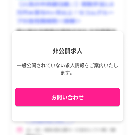
東久留米市
東久留米市
香川県
香川県
多摩市
多摩市
愛媛県
愛媛県
稲城市
稲城市
高知県
高知県
羽村市
羽村市
福岡県
福岡県
非公開求人
あきる野市
あきる野市
佐賀県
佐賀県
西東京市
西東京市
一般公開されていない求人情報を
ご案内いたし
長崎県
長崎県
ます。
瑞穂町
瑞穂町
熊本県
熊本県
日の出町
日の出町
大分県
大分県
お問い合わせ
檜原村
檜原村
宮崎県
宮崎県
奥多摩町
奥多摩町
鹿児島県
鹿児島県
大島町
大島町
沖縄県
沖縄県