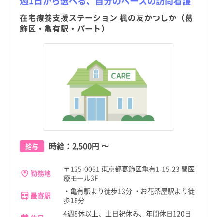
週1日から選べる、自分のペースの訪問看護
岩手県
岩手県
在宅療養支援ステーション 楓の友かつしか（葛
大田区
大田区
飾区・亀有駅・パート）
宮城県
宮城県
世田谷区
世田谷区
秋田県
秋田県
渋谷区
渋谷区
山形県
山形県
中野区
中野区
福島県
福島県
杉並区
杉並区
茨城県
茨城県
豊島区
豊島区
栃木県
栃木県
北区
北区
時給：
2,500円
〜
給与
群馬県
群馬県
荒川区
荒川区
埼玉県
埼玉県
〒125-0061 東京都葛飾区亀有1-15-23 間医
勤務地
板橋区
板橋区
療モール3F
千葉県
千葉県
・亀有駅より徒歩13分 ・お花茶屋駅より徒
最寄駅
練馬区
練馬区
歩18分
神奈川県
神奈川県
4週8休以上、土日祝休み、年間休日120日