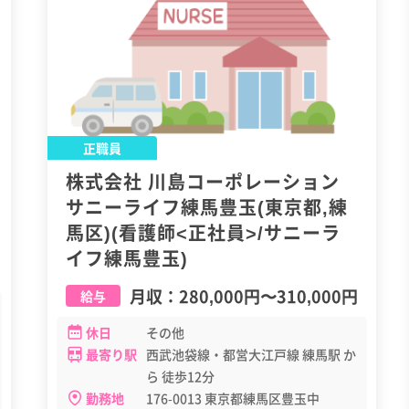
正職員
株式会社 川島コーポレーション
サニーライフ練馬豊玉(東京都,練
馬区)(看護師<正社員>/サニーラ
イフ練馬豊玉)
月収：
280,000円
〜
310,000円
給与
休日
その他
最寄り駅
西武池袋線・都営大江戸線 練馬駅 か
ら 徒歩12分
勤務地
176-0013 東京都練馬区豊玉中