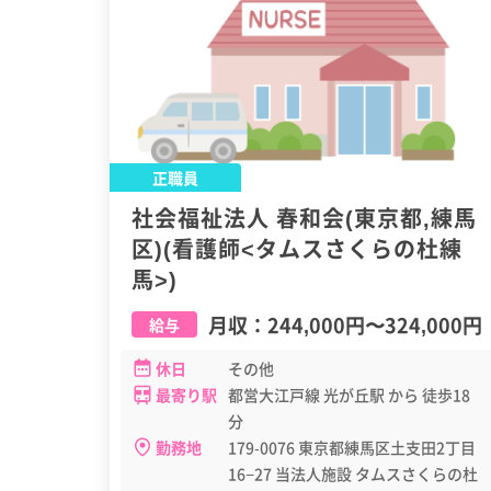
正職員
社会福祉法人 春和会(東京都,練馬
区)(看護師<タムスさくらの杜練
馬>)
月収：
244,000円
〜
324,000円
給与
休日
その他
最寄り駅
都営大江戸線 光が丘駅 から 徒歩18
分
勤務地
179-0076 東京都練馬区土支田2丁目
16−27 当法人施設 タムスさくらの杜