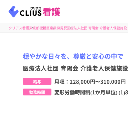
クリアス看護
東京都
板橋区
東武練馬駅
医療法人社団 育陽会 介護老人保健施設 橘
穏やかな日々を、尊厳と安心の中で
医療法人社団 育陽会 介護老人保健施設 
月収：
228,000円
〜
310,000円
給与
変形労働時間制(1か月単位) (1)8
勤務時間