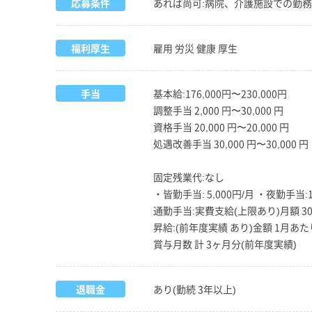
応募条件
あれば尚可:病院、介護施設での勤
福利厚生
雇用 労災 健康 厚生
手当
基本給:176,000円〜230,000円
調整手当 2,000 円〜30,000 円
資格手当 20,000 円〜20,000 円
処遇改善手当 30,000 円〜30,000 円
固定残業代:なし
・皆勤手当: 5,000円/月 ・夜勤手当:1
通勤手当:実費支給(上限あり)月額 30,
昇給:(前年度実績 あり)金額 1月あたり 5
賞与月数 計 3ヶ月分(前年度実績)
退職金
あり(勤続 3年以上)