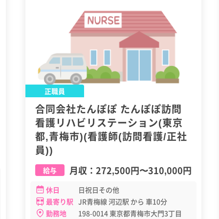
正職員
合同会社たんぽぽ たんぽぽ訪問
看護リハビリステーション(東京
都,青梅市)(看護師(訪問看護/正社
員))
月収：
272,500円
〜
310,000円
給与
休日
日祝日その他
最寄り駅
JR青梅線 河辺駅 から 車10分
勤務地
198-0014 東京都青梅市大門3丁目