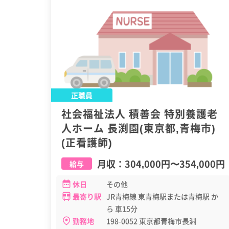
正職員
社会福祉法人 積善会 特別養護老
人ホーム 長渕園(東京都,青梅市)
(正看護師)
月収：
304,000円
〜
354,000円
給与
休日
その他
最寄り駅
JR青梅線 東青梅駅または青梅駅 か
ら 車15分
勤務地
198-0052 東京都青梅市長淵