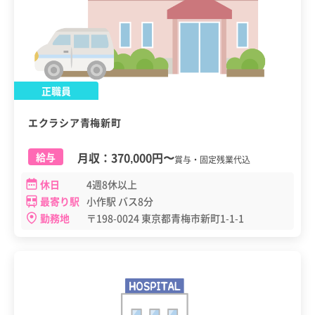
正職員
エクラシア青梅新町
月収：
370,000円
〜
給与
賞与・固定残業代込
休日
4週8休以上
最寄り駅
小作駅 バス8分
勤務地
〒198-0024 東京都青梅市新町1-1-1