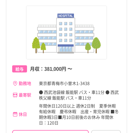
月収：
381,000円
〜
給与
勤務地
東京都青梅市小曽木1-3438
● 西武池袋線 飯能駅 バス・車11分 ● 西武
最寄駅
秩父線 飯能駅 バス・車11分
年間休日120日以上 週休2日制 夏季休暇
有給休暇 慶弔休暇 出産・育児休暇 ■冬
休日
期休暇3日■月10日前後のお休み 年間休
日：120日