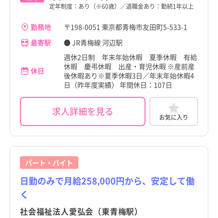
定年制度：あり（※60歳）／退職金あり：勤続1年以上
勤務地
〒198-0051 東京都青梅市友田町5-533-1
最寄駅
● JR青梅線 河辺駅
週休2日制 年末年始休暇 夏季休暇 有給
休暇 慶弔休暇 出産・育児休暇 ※産前産
休日
後休暇あり※夏季休暇3日／年末年始休暇4
日（昨年度実績） 年間休日：107日
求人詳細を見る
お気に入り
パート・バイト
日勤のみで月給258,000円から、安定して働
く
社会福祉法人愛弘会（東青梅駅）