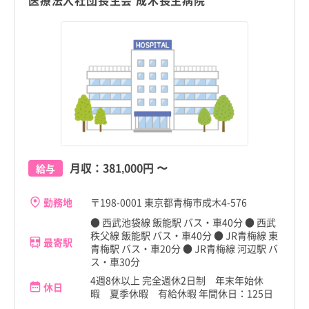
医療法人社団長生会 成木長生病院
月収：
381,000円
〜
給与
勤務地
〒198-0001 東京都青梅市成木4-576
● 西武池袋線 飯能駅 バス・車40分 ● 西武
秩父線 飯能駅 バス・車40分 ● JR青梅線 東
最寄駅
青梅駅 バス・車20分 ● JR青梅線 河辺駅 バ
ス・車30分
4週8休以上 完全週休2日制 年末年始休
休日
暇 夏季休暇 有給休暇 年間休日：125日