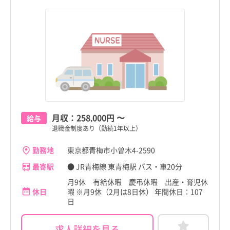
月収：
258,000円
〜
給与
退職金制度あり（勤続1年以上）
勤務地
東京都青梅市小曽木4-2590
最寄駅
● JR青梅線 東青梅駅 バス・車20分
月9休 有給休暇 慶弔休暇 出産・育児休
休日
暇 ※月9休（2月は8日休） 年間休日：107
日
求人詳細を見る