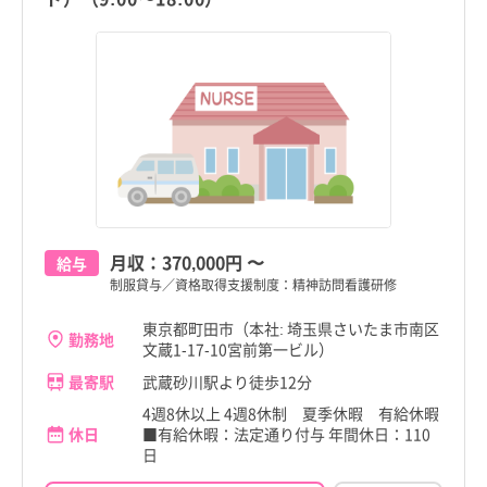
月収：
370,000円
〜
給与
制服貸与／資格取得支援制度：精神訪問看護研修
東京都町田市（本社: 埼玉県さいたま市南区
勤務地
文蔵1-17-10宮前第一ビル）
最寄駅
武蔵砂川駅より徒歩12分
4週8休以上 4週8休制 夏季休暇 有給休暇
休日
■有給休暇：法定通り付与 年間休日：110
日