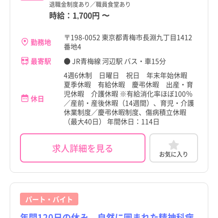
退職金制度あり／職員食堂あり
時給：
1,700円
〜
〒198-0052 東京都青梅市長淵九丁目1412
勤務地
番地4
最寄駅
● JR青梅線 河辺駅 バス・車15分
4週6休制 日曜日 祝日 年末年始休暇
夏季休暇 有給休暇 慶弔休暇 出産・育
児休暇 介護休暇 ※有給消化率ほぼ100％
休日
／産前・産後休暇（14週間）、育児・介護
休業制度／慶弔休暇制度、傷病積立休暇
（最大40日） 年間休日：114日
求人詳細を見る
お気に入り
パート・バイト
年間120日の休み、自然に囲まれた精神科病