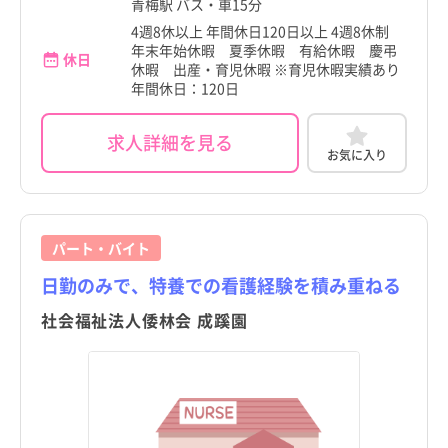
青梅駅 バス・車15分
岩手県
岩手県
4週8休以上 年間休日120日以上 4週8休制
大田区
大田区
年末年始休暇 夏季休暇 有給休暇 慶弔
休日
宮城県
宮城県
休暇 出産・育児休暇 ※育児休暇実績あり
世田谷区
世田谷区
年間休日：120日
秋田県
秋田県
渋谷区
渋谷区
求人詳細を見る
山形県
山形県
お気に入り
中野区
中野区
福島県
福島県
杉並区
杉並区
茨城県
茨城県
豊島区
豊島区
パート・バイト
栃木県
栃木県
日勤のみで、特養での看護経験を積み重ねる
北区
北区
群馬県
群馬県
社会福祉法人倭林会 成蹊園
荒川区
荒川区
埼玉県
埼玉県
板橋区
板橋区
千葉県
千葉県
練馬区
練馬区
神奈川県
神奈川県