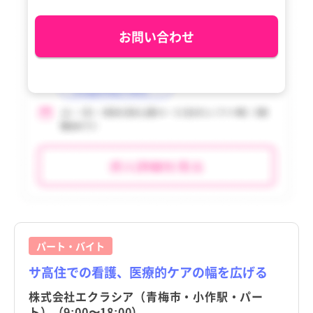
利島村
利島村
tax_region
tax_region
お問い合わせ
新島村
新島村
神津島村
神津島村
三宅村
三宅村
御蔵島村
御蔵島村
八丈町
八丈町
青ヶ島村
青ヶ島村
小笠原村
小笠原村
パート・バイト
サ高住での看護、医療的ケアの幅を広げる
株式会社エクラシア（青梅市・小作駅・パー
ト）（9:00〜18:00）