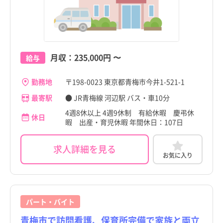
足立区
足立区
新潟県
新潟県
葛飾区
葛飾区
富山県
富山県
江戸川区
江戸川区
石川県
石川県
月収：
235,000円
〜
給与
八王子市
八王子市
福井県
福井県
勤務地
〒198-0023 東京都青梅市今井1-521-1
立川市
立川市
青梅市
青梅市
山梨県
山梨県
すべて
すべて
最寄駅
● JR青梅線 河辺駅 バス・車10分
こだわり
こだわり
武蔵野市
武蔵野市
すべて
すべて
4週8休以上 4週9休制 有給休暇 慶弔休
長野県
河辺駅
長野県
河辺駅
休日
暇 出産・育児休暇 年間休日：107日
三鷹市
4週8休以上
三鷹市
4週8休以上
職種・資格
勤務形態
職種・資格
勤務形態
岐阜県
東青梅駅
岐阜県
東青梅駅
すべて
すべて
すべて
すべて
施設形態
施設形態
青梅市
土日祝休み
青梅市
土日祝休み
すべて
すべて
求人詳細を見る
静岡県
青梅駅
看護師
常勤（夜勤あり）
静岡県
青梅駅
看護師
常勤（夜勤あり）
お気に入り
府中市
病院
年間休日120日以上
府中市
病院
年間休日120日以上
愛知県
宮ノ平駅
助産師
常勤（夜勤なし）
愛知県
宮ノ平駅
助産師
常勤（夜勤なし）
昭島市
クリニック
日勤のみ
昭島市
クリニック
日勤のみ
三重県
日向和田駅
准看護師
常勤（夜勤のみ）
三重県
日向和田駅
准看護師
常勤（夜勤のみ）
パート・バイト
調布市
介護施設
残業少なめ
調布市
介護施設
残業少なめ
滋賀県
石神前駅
保健師
パート・アルバイト（夜勤あり）
滋賀県
石神前駅
保健師
パート・アルバイト（夜勤あり）
青梅市で訪問看護、保育所完備で家族と両立