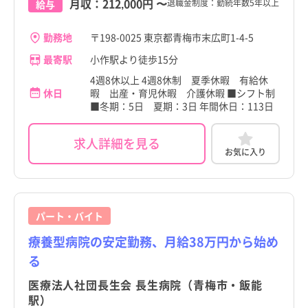
月収：
212,000円
〜
退職金制度：勤続年数5年以上
給与
勤務地
〒198-0025 東京都青梅市末広町1-4-5
最寄駅
小作駅より徒歩15分
4週8休以上 4週8休制 夏季休暇 有給休
休日
暇 出産・育児休暇 介護休暇 ■シフト制
■冬期：5日 夏期：3日 年間休日：113日
求人詳細を見る
お気に入り
パート・バイト
療養型病院の安定勤務、月給38万円から始め
る
医療法人社団長生会 長生病院（青梅市・飯能
駅）