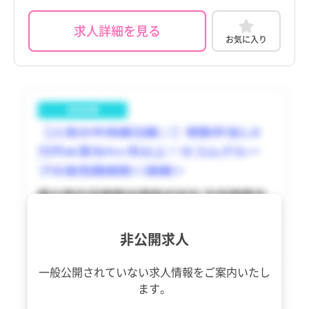
東久留米市
東久留米市
香川県
香川県
求人詳細を見る
多摩市
多摩市
お気に入り
愛媛県
愛媛県
稲城市
稲城市
高知県
高知県
羽村市
羽村市
福岡県
福岡県
あきる野市
あきる野市
佐賀県
佐賀県
西東京市
西東京市
長崎県
長崎県
瑞穂町
瑞穂町
熊本県
熊本県
日の出町
日の出町
大分県
大分県
檜原村
檜原村
非公開求人
宮崎県
宮崎県
奥多摩町
奥多摩町
一般公開されていない求人情報を
ご案内いたし
鹿児島県
鹿児島県
ます。
大島町
大島町
沖縄県
沖縄県