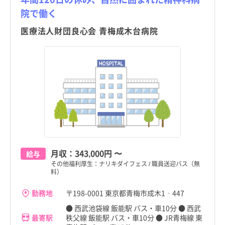
院で働く
東京都
東京都
すべて
すべて
医療法人財団良心会 青梅成木台病院
千代田区
千代田区
中央区
中央区
港区
港区
新宿区
新宿区
文京区
文京区
台東区
台東区
都道府県
都道府県
すべて
すべて
月収：
343,000円
〜
給与
墨田区
墨田区
その他福利厚生：ナリキダイフェス / 職員送迎バス（無
料）
東京都
東京都
江東区
江東区
勤務地
北海道
北海道
〒198-0001 東京都青梅市成木1‐447
品川区
品川区
● 西武池袋線 飯能駅 バス・車10分 ● 西武
青森県
青森県
最寄駅
秩父線 飯能駅 バス・車10分 ● JR青梅線 東
目黒区
目黒区