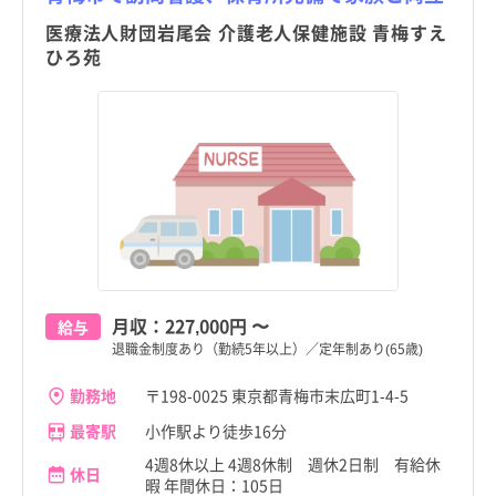
町田市
訪問看護
託児所・保育所あり
町田市
訪問看護
託児所・保育所あり
京都府
二俣尾駅
その他（福祉・介護関係資格など）
パート・アルバイト（夜勤なし）
京都府
二俣尾駅
その他（福祉・介護関係資格など）
パート・アルバイト（夜勤なし）
医療法人財団岩尾会 介護老人保健施設 青梅すえ
小金井市
その他
電子カルテあり
小金井市
その他
電子カルテあり
ひろ苑
大阪府
軍畑駅
その他
パート・アルバイト（夜勤のみ）
大阪府
軍畑駅
その他
パート・アルバイト（夜勤のみ）
小平市
駅近
小平市
駅近
兵庫県
沢井駅
兵庫県
沢井駅
日野市
高給与
日野市
高給与
奈良県
御嶽駅
奈良県
御嶽駅
東村山市
東村山市
和歌山県
和歌山県
国分寺市
国分寺市
鳥取県
鳥取県
国立市
国立市
島根県
島根県
福生市
福生市
月収：
227,000円
〜
給与
岡山県
岡山県
退職金制度あり（勤続5年以上）／定年制あり(65歳)
狛江市
狛江市
広島県
広島県
勤務地
〒198-0025 東京都青梅市末広町1-4-5
東大和市
東大和市
最寄駅
小作駅より徒歩16分
山口県
山口県
清瀬市
清瀬市
4週8休以上 4週8休制 週休2日制 有給休
休日
徳島県
徳島県
暇 年間休日：105日