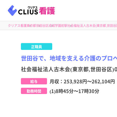
クリアス看護
東京都
世田谷区
成城学園前駅
社会福祉法人古木会(東京都,世田谷区
正職員
世田谷で、地域を支える介護のプロ
社会福祉法人古木会(東京都,世田谷区)0
月収：
253,928円
〜
262,104円
給与
(1)8時45分〜17時30分
勤務時間