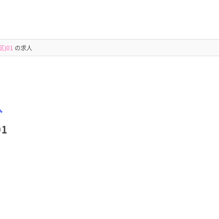
)01
の求人
へ
1