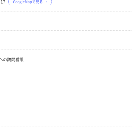
17
GoogleMapで見る
への訪問看護