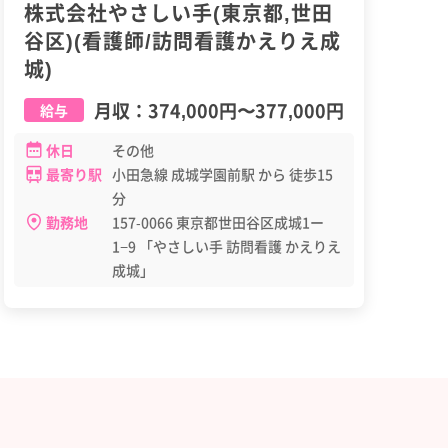
株式会社やさしい手(東京都,世田
谷区)(看護師/訪問看護かえりえ成
城)
月収：
374,000円
〜
377,000円
給与
休日
その他
最寄り駅
小田急線 成城学園前駅 から 徒歩15
分
勤務地
157-0066 東京都世田谷区成城1ー
1−9 「やさしい手 訪問看護 かえりえ
成城」