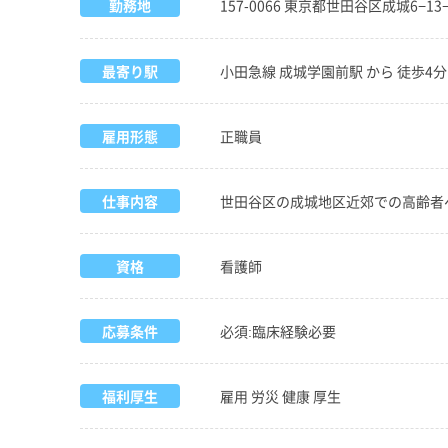
勤務地
157-0066 東京都世田谷区成城6−13−
最寄り駅
小田急線 成城学園前駅 から 徒歩4分
雇用形態
正職員
仕事内容
世田谷区の成城地区近郊での高齢者
資格
看護師
応募条件
必須:臨床経験必要
福利厚生
雇用 労災 健康 厚生