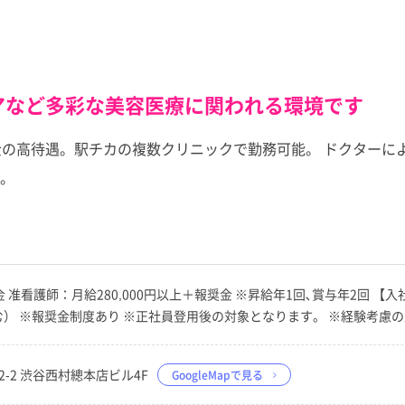
アなど多彩な美容医療に関われる環境です
金の高待遇。駅チカの複数クリニックで勤務可能。 ドクターに
。
金 准看護師：月給280,000円以上＋報奨金 ※昇給年1回､賞与年2回 【入社
与含む） ※報奨金制度あり ※正社員登用後の対象となります。 ※経験考慮
22-2 渋谷西村總本店ビル4F
GoogleMapで見る