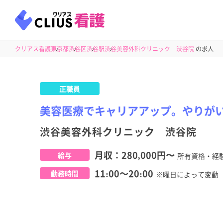
クリアス看護
東京都
渋谷区
渋谷駅
渋谷美容外科クリニック 渋谷院
の求人
正職員
美容医療でキャリアアップ。やりが
渋谷美容外科クリニック 渋谷院
月収：
280,000円
〜
給与
所有資格・経
11:00～20:00
勤務時間
※曜日によって変動