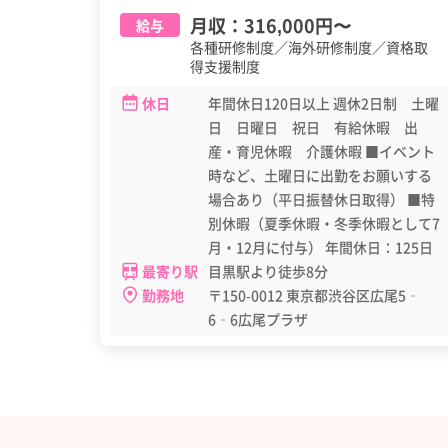
月収：
316,000円
〜
給与
各種研修制度／海外研修制度／資格取
得支援制度
休日
年間休日120日以上 週休2日制 土曜
日 日曜日 祝日 有給休暇 出
産・育児休暇 介護休暇 ■イベント
時など、土曜日に出勤をお願いする
場合あり（平日振替休日取得） ■特
別休暇（夏季休暇・冬季休暇として7
月・12月に付与） 年間休日：125日
最寄り駅
目黒駅より徒歩8分
勤務地
〒150-0012 東京都渋谷区広尾5‐
6‐6広尾プラザ