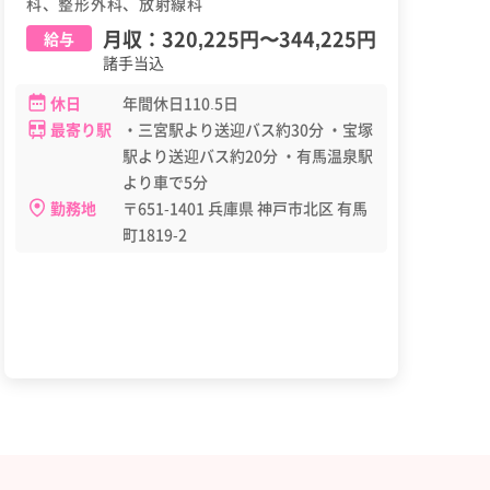
科、整形外科、放射線科
月収：
320,225円
〜
344,225円
給与
諸手当込
休日
年間休日110.5日
最寄り駅
・三宮駅より送迎バス約30分 ・宝塚
駅より送迎バス約20分 ・有馬温泉駅
より車で5分
勤務地
〒651-1401 兵庫県 神戸市北区 有馬
町1819-2