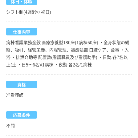
休日・休暇
シフト制(4週8休+祝日)
仕事内容
病棟看護業務全般 医療療養型180床(1病棟60床) ・全身状態の観
察、吸引、経管栄養、内服管理、褥瘡処置 口腔ケア、食事 ・入
浴 ・排泄介助等 配置数(看護職員及び看護助手) ・日勤:各7名以
上(土 ・日5〜6名)/1病棟 ・夜勤:各2名/1病棟
資格
准看護師
応募条件
不問