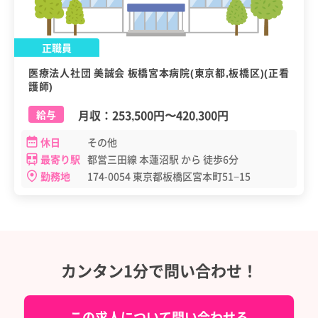
正職員
医療法人社団 美誠会 板橋宮本病院(東京都,板橋区)(正看
護師)
月収：
253,500円
〜
420,300円
給与
休日
その他
最寄り駅
都営三田線 本蓮沼駅 から 徒歩6分
勤務地
174-0054 東京都板橋区宮本町51−15
カンタン1分で問い合わせ！
この求人について問い合わせる