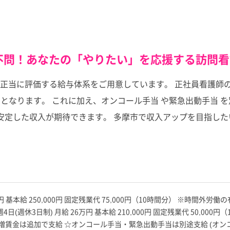
ク不問！あなたの「やりたい」を応援する訪問
当に評価する給与体系をご用意しています。 正社員看護師の月給
を含む）となります。 これに加え、オンコール手当 や緊急出動手当 
り、安定した収入が期待できます。 多摩市で収入アップを目指
5万円 基本給 250,000円 固定残業代 75,000円（10時間分） ※時
(週休3日制) 月給 26万円 基本給 210,000円 固定残業代 50,00
金は追加で支給 ☆オンコール手当・緊急出動手当は別途支給 (オンコール