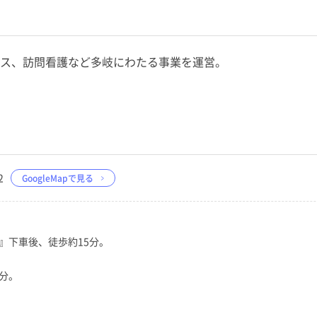
ビス、訪問看護など多岐にわたる事業を運営。
2
GoogleMapで見る
』下車後、徒歩約15分。
分。