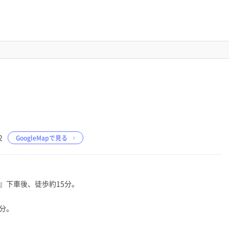
2
GoogleMapで見る
』下車後、徒歩約15分。
分。