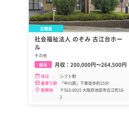
正職員
社会福祉法人 のぞみ 古江台ホー
ル
その他
月収：
200,000円
〜
264,500円
給与
休日
シフト制
最寄り駅
「中川原」下車徒歩約15分
勤務地
〒563-0015 大阪府池田市古江町18-
2