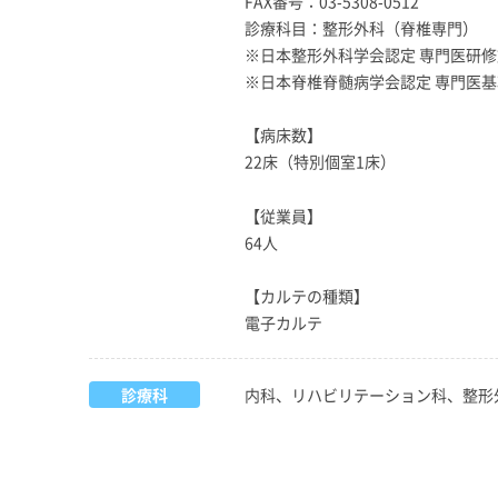
FAX番号：03-5308-0512
診療科目：整形外科（脊椎専門）
※日本整形外科学会認定 専門医研
※日本脊椎脊髄病学会認定 専門医
【病床数】
22床（特別個室1床）
【従業員】
64人
【カルテの種類】
電子カルテ
診療科
内科、リハビリテーション科、整形