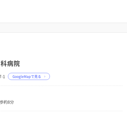
外科病院
-1
GoogleMapで見る
歩約8分