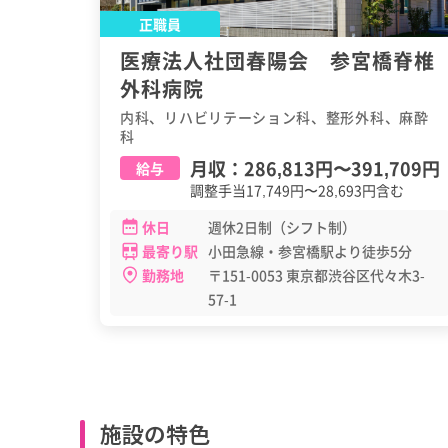
正職員
医療法人社団春陽会 参宮橋脊椎
外科病院
内科、リハビリテーション科、整形外科、麻酔
科
月収：
286,813円
〜
391,709円
給与
調整手当17,749円〜28,693円含む
休日
週休2日制（シフト制）
最寄り駅
小田急線・参宮橋駅より徒歩5分
勤務地
〒151-0053 東京都渋谷区代々木3-
57-1
施設の特色