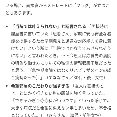
いる場合、面接官からストレートに「フラグ」が立つこ
ともあります。
「当院では叶えられない」と断言される
「面接時に
履歴書に書いていた『患者さん、家族に安心安全な看
護を提供するため早期発見と迅速な対応能力を身に着
けたい』という所に『当院ではかなえてあげられそう
にない』と言われたとき。……今思えば応募先の病院
の特色や働き方についての私側の情報収集不足だった
と思う。（急性期病院ではなくリハビリがメインの総
合病院だった）」（てななさん／30代・後半女性）
希望部署のこだわりが強すぎる
「友人は面接のと
き、とにかく行きたい科の願望を強く言っていた。
『できるかぎり◎◎科がいいです』といった感じで。
大きな病院だと希望に添えない事も多いため、不合格
となっていた。」（さちさん／30代・前半女性）