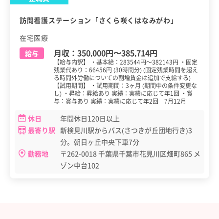
訪問看護ステーション「さくら咲くはなみがわ」
在宅医療
月収：
350,000円
〜
385,714円
給与
【給与内訳】 ・基本給：283544円～382143円 ・固定
残業代あり：66456円 (30時間分) (固定残業時間を超え
る時間外労働についての割増賃金は追加で支給する)
【試用期間】 ・試用期間：3ヶ月 (期間中の条件変更な
し) ・昇給：昇給あり 実績：実績に応じて年1回 ・賞
与：賞与あり 実績：実績に応じて年2回 7月12月
休日
年間休日120日以上
最寄り駅
新検見川駅からバス(さつきが丘団地行き)3
分。朝日ヶ丘中央下車7分
勤務地
〒262-0018 千葉県千葉市花見川区畑町865 メ
ゾン中台102