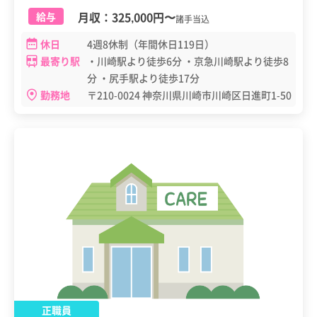
科、消化器内科、神経内科、整形外科、脳神経外科、泌
月収：
325,000円
〜
給与
諸手当込
尿器科、麻酔科、放射線科
休日
4週8休制（年間休日119日）
最寄り駅
・川崎駅より徒歩6分 ・京急川崎駅より徒歩8
分 ・尻手駅より徒歩17分
勤務地
〒210-0024 神奈川県川崎市川崎区日進町1-50
正職員