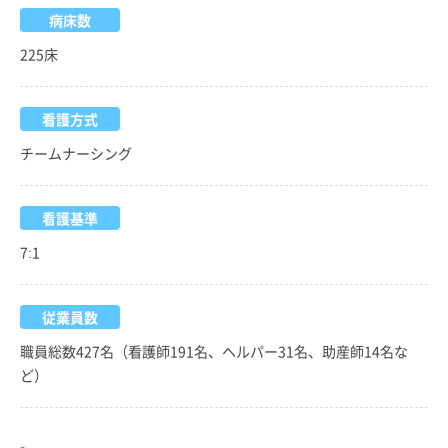
病床数
225床
看護方式
チームナーシング
看護基準
7:1
従業員数
職員総数427名（看護師191名、ヘルパー31名、助産師14名な
ど）