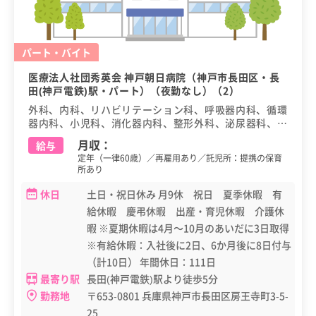
パート・バイト
医療法人社団秀英会 神戸朝日病院（神戸市長田区・長
田(神戸電鉄)駅・パート）（夜勤なし）（2）
外科、内科、リハビリテーション科、呼吸器内科、循環
器内科、小児科、消化器内科、整形外科、泌尿器科、放
射線科、消化器外科
月収：
給与
定年（一律60歳）／再雇用あり／託児所：提携の保育
所あり
休日
土日・祝日休み 月9休 祝日 夏季休暇 有
給休暇 慶弔休暇 出産・育児休暇 介護休
暇 ※夏期休暇は4月～10月のあいだに3日取得
※有給休暇：入社後に2日、6か月後に8日付与
（計10日） 年間休日：111日
最寄り駅
長田(神戸電鉄)駅より徒歩5分
勤務地
〒653-0801 兵庫県神戸市長田区房王寺町3-5-
25