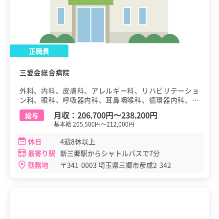
正職員
三愛会総合病院
外科、内科、皮膚科、アレルギー科、リハビリテーショ
ン科、眼科、呼吸器内科、耳鼻咽喉科、循環器内科、小
児科、消化器内科、腎臓内科、整形外科、脳神経外科、
月収：
206,700円
〜
238,200円
給与
泌尿器科、麻酔科、その他
基本給 205,500円～212,000円
休日
4週8休以上
最寄り駅
新三郷駅からシャトルバスで7分
勤務地
〒341-0003 埼玉県三郷市彦成2-342