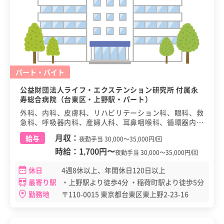
パート・バイト
公益財団法人ライフ・エクステンション研究所 付属永
寿総合病院（台東区・上野駅・パート）
外科、内科、皮膚科、リハビリテーション科、眼科、救
急科、呼吸器内科、産婦人科、耳鼻咽喉科、循環器内
科、小児科、消化器内科、神経内科、腎臓内科、整形外
月収：
給与
夜勤手当 30,000～35,000円/回
科、精神科、糖尿病・内分泌内科、脳神経外科、泌尿器
時給：
1,700円
〜
科、麻酔科、呼吸器外科、血液内科、緩和ケア科
夜勤手当 30,000～35,000円/回
休日
4週8休以上、年間休日120日以上
最寄り駅
・上野駅より徒歩4分 ・稲荷町駅より徒歩5分
勤務地
〒110-0015 東京都台東区東上野2-23-16