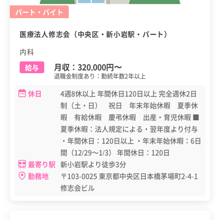
パート・バイト
医療法人修志会（中央区・新小岩駅・パート）
内科
月収：
320,000円
〜
給与
退職金制度あり：勤続年数2年以上
休日
4週8休以上 年間休日120日以上 完全週休2日
制（土・日） 祝日 年末年始休暇 夏季休
暇 有給休暇 慶弔休暇 出産・育児休暇 ■
夏季休暇：法人規定による・翌年度より付与
・年間休日：120日以上 ・年末年始休暇：6日
間（12/29～1/3） 年間休日：120日
最寄り駅
新小岩駅より徒歩3分
勤務地
〒103-0025 東京都中央区日本橋茅場町2-4-1
修志会ビル