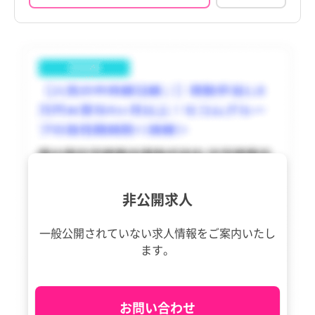
利島村
利島村
tax_region
tax_region
新島村
新島村
神津島村
神津島村
三宅村
三宅村
御蔵島村
御蔵島村
八丈町
八丈町
青ヶ島村
青ヶ島村
非公開求人
小笠原村
小笠原村
一般公開されていない求人情報を
ご案内いたし
ます。
お問い合わせ