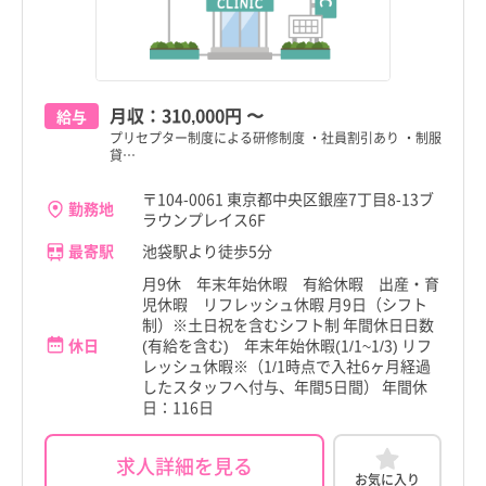
東久留米市
東久留米市
香川県
香川県
多摩市
多摩市
愛媛県
愛媛県
稲城市
稲城市
月収：
310,000円
〜
給与
高知県
高知県
プリセプター制度による研修制度 ・社員割引あり ・制服
羽村市
羽村市
貸…
福岡県
福岡県
あきる野市
あきる野市
〒104-0061 東京都中央区銀座7丁目8-13ブ
佐賀県
佐賀県
勤務地
ラウンプレイス6F
西東京市
西東京市
最寄駅
池袋駅より徒歩5分
長崎県
長崎県
瑞穂町
瑞穂町
月9休 年末年始休暇 有給休暇 出産・育
熊本県
熊本県
児休暇 リフレッシュ休暇 月9日（シフト
日の出町
日の出町
制）※土日祝を含むシフト制 年間休日日数
大分県
大分県
休日
(有給を含む) 年末年始休暇(1/1~1/3) リフ
檜原村
檜原村
レッシュ休暇※（1/1時点で入社6ヶ月経過
宮崎県
宮崎県
したスタッフへ付与、年間5日間） 年間休
日：116日
奥多摩町
奥多摩町
鹿児島県
鹿児島県
大島町
大島町
求人詳細を見る
沖縄県
沖縄県
お気に入り