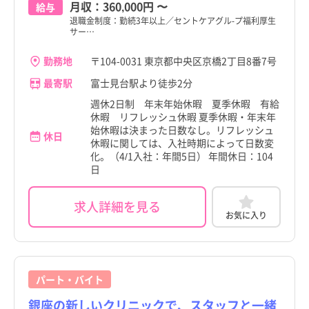
月収：
360,000円
〜
給与
退職金制度：勤続3年以上／セントケアグル-プ福利厚生
サー…
勤務地
〒104-0031 東京都中央区京橋2丁目8番7号
最寄駅
富士見台駅より徒歩2分
週休2日制 年末年始休暇 夏季休暇 有給
休暇 リフレッシュ休暇 夏季休暇・年末年
始休暇は決まった日数なし。リフレッシュ
休日
休暇に関しては、入社時期によって日数変
化。（4/1入社：年間5日） 年間休日：104
日
求人詳細を見る
お気に入り
パート・バイト
銀座の新しいクリニックで、スタッフと一緒