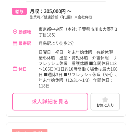
月収：
305,000円
〜
給与
副業可／健康診断（年1回）※会社負担
東京都中央区（本社: 千葉県市川市大野町3
勤務地
丁目185）
最寄駅
月島駅より徒歩2分
日曜日 祝日 年末年始休暇 有給休暇
慶弔休暇 出産・育児休暇 介護休暇 リ
フレッシュ休暇 看護休暇 ■年間休日118
休日
～166日※1日約10時間働く場合は最大166
日 ■週休3日 ■リフレッシュ休暇（5日）、
年末年始休暇（12/31～1/3） 年間休日：
118日
求人詳細を見る
お気に入り