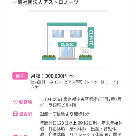
足立区
足立区
一般社団法人アストロノーツ
新潟県
馬喰町駅
新潟県
馬喰町駅
葛飾区
葛飾区
富山県
三越前駅
富山県
三越前駅
江戸川区
江戸川区
石川県
京橋駅
石川県
京橋駅
八王子市
八王子市
福井県
小伝馬町駅
福井県
小伝馬町駅
立川市
立川市
山梨県
茅場町駅
山梨県
茅場町駅
こだわり
こだわり
武蔵野市
武蔵野市
すべて
すべて
長野県
築地駅
長野県
築地駅
三鷹市
4週8休以上
三鷹市
4週8休以上
月収：
300,000円
〜
給与
職種・資格
勤務形態
職種・資格
勤務形態
岐阜県
銀座駅
岐阜県
銀座駅
すべて
すべて
すべて
すべて
社内割引 ・ネイル・ピアス不可（タトゥーはユニフォー
ムか…
施設形態
施設形態
青梅市
土日祝休み
青梅市
土日祝休み
すべて
すべて
静岡県
銀座一丁目駅
看護師
常勤（夜勤あり）
静岡県
銀座一丁目駅
看護師
常勤（夜勤あり）
〒104-0061 東京都中央区銀座1丁目7番7号
府中市
病院
年間休日120日以上
府中市
病院
年間休日120日以上
勤務地
ポーラ銀座ビル4階
愛知県
新富町駅
助産師
常勤（夜勤なし）
愛知県
新富町駅
助産師
常勤（夜勤なし）
昭島市
クリニック
日勤のみ
昭島市
クリニック
日勤のみ
最寄駅
銀座一丁目駅より徒歩1分
三重県
月島駅
准看護師
常勤（夜勤のみ）
三重県
月島駅
准看護師
常勤（夜勤のみ）
年間休日120日以上 週休2日制 年末年始休
調布市
介護施設
残業少なめ
調布市
介護施設
残業少なめ
暇 有給休暇 慶弔休暇 出産・育児休
滋賀県
水天宮前駅
保健師
パート・アルバイト（夜勤あり）
滋賀県
水天宮前駅
保健師
パート・アルバイト（夜勤あり）
暇 介護休暇 リフレッシュ休暇 ※月間平