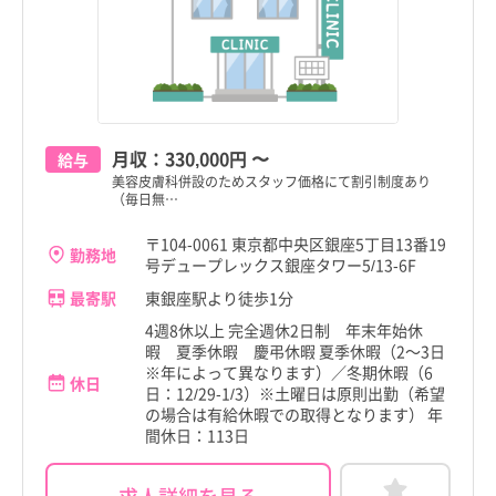
月収：
330,000円
〜
給与
美容皮膚科併設のためスタッフ価格にて割引制度あり
（毎日無…
〒104-0061 東京都中央区銀座5丁目13番19
勤務地
号デュープレックス銀座タワー5/13-6F
最寄駅
東銀座駅より徒歩1分
4週8休以上 完全週休2日制 年末年始休
暇 夏季休暇 慶弔休暇 夏季休暇（2～3日
※年によって異なります）／冬期休暇（6
休日
日：12/29-1/3）※土曜日は原則出勤（希望
の場合は有給休暇での取得となります） 年
間休日：113日
求人詳細を見る