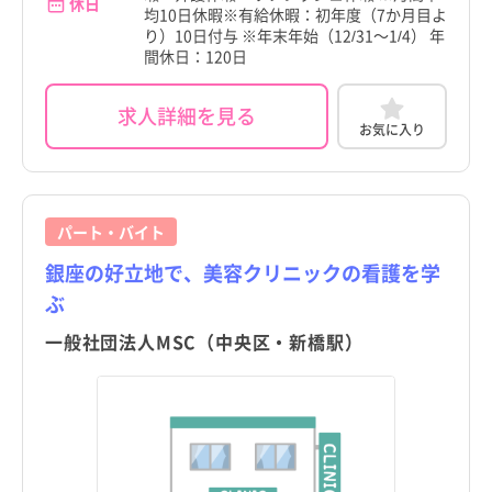
休日
町田市
訪問看護
託児所・保育所あり
町田市
訪問看護
託児所・保育所あり
均10日休暇※有給休暇：初年度（7か月目よ
京都府
東日本橋駅
その他（福祉・介護関係資格など）
パート・アルバイト（夜勤なし）
京都府
東日本橋駅
その他（福祉・介護関係資格など）
パート・アルバイト（夜勤なし）
り）10日付与 ※年末年始（12/31～1/4） 年
小金井市
その他
電子カルテあり
小金井市
その他
電子カルテあり
間休日：120日
大阪府
宝町駅
その他
パート・アルバイト（夜勤のみ）
大阪府
宝町駅
その他
パート・アルバイト（夜勤のみ）
小平市
駅近
小平市
駅近
求人詳細を見る
兵庫県
馬喰横山駅
兵庫県
馬喰横山駅
お気に入り
日野市
高給与
日野市
高給与
奈良県
浜町駅
奈良県
浜町駅
東村山市
東村山市
和歌山県
勝どき駅
和歌山県
勝どき駅
国分寺市
国分寺市
パート・バイト
鳥取県
築地市場駅
鳥取県
築地市場駅
銀座の好立地で、美容クリニックの看護を学
国立市
国立市
島根県
人形町駅
島根県
人形町駅
ぶ
福生市
福生市
一般社団法人MSC（中央区・新橋駅）
岡山県
東銀座駅
岡山県
東銀座駅
狛江市
狛江市
広島県
日本橋駅
広島県
日本橋駅
東大和市
東大和市
山口県
八丁堀駅
山口県
八丁堀駅
清瀬市
清瀬市
徳島県
徳島県