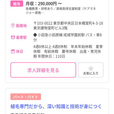
月収：
290,000円
〜
給与
各種教育・研修あり／資格取得支援制度（ケアマネ
ジャー資格…
〒103-0022 東京都中央区日本橋室町4-3-18
勤務地
東京建物室町ビル3階
● 小田急小田原線 成城学園前駅 バス・車8
最寄駅
分
4週8休以上 4週8休制 年末年始休暇 夏季
休日
休暇 有給休暇 慶弔休暇 出産・育児休
暇 年間休日：110日
求人詳細を見る
お気に入り
パート・バイト
植毛専門だから、深い知識と技術が身につく