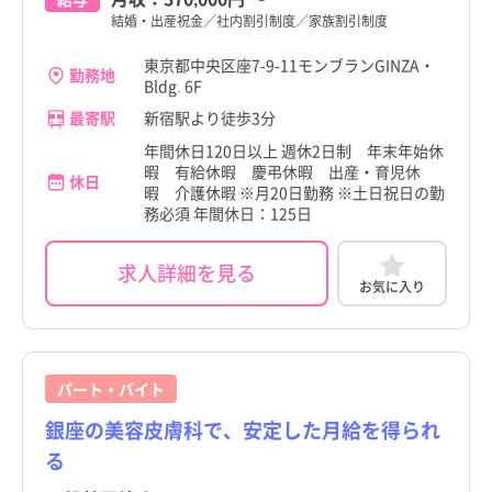
岩手県
岩手県
結婚・出産祝金／社内割引制度／家族割引制度
大田区
大田区
東京都中央区座7-9-11モンブランGINZA・
宮城県
宮城県
勤務地
Bldg. 6F
世田谷区
世田谷区
秋田県
秋田県
最寄駅
新宿駅より徒歩3分
渋谷区
渋谷区
年間休日120日以上 週休2日制 年末年始休
山形県
山形県
暇 有給休暇 慶弔休暇 出産・育児休
中野区
中野区
休日
暇 介護休暇 ※月20日勤務 ※土日祝日の勤
福島県
福島県
務必須 年間休日：125日
杉並区
杉並区
茨城県
茨城県
豊島区
豊島区
求人詳細を見る
お気に入り
栃木県
栃木県
北区
北区
群馬県
群馬県
荒川区
荒川区
埼玉県
埼玉県
パート・バイト
板橋区
板橋区
中央区
中央区
千葉県
千葉県
すべて
すべて
銀座の美容皮膚科で、安定した月給を得られ
練馬区
練馬区
る
神奈川県
新日本橋駅
神奈川県
新日本橋駅