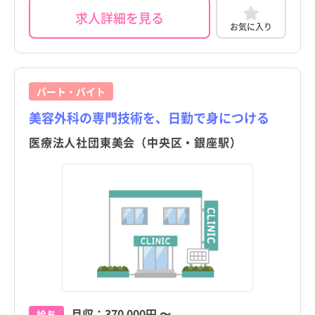
求人詳細を見る
東京都
東京都
すべて
すべて
お気に入り
千代田区
千代田区
中央区
中央区
パート・バイト
港区
港区
美容外科の専門技術を、日勤で身につける
新宿区
新宿区
医療法人社団東美会（中央区・銀座駅）
文京区
文京区
台東区
台東区
都道府県
都道府県
すべて
すべて
墨田区
墨田区
東京都
東京都
江東区
江東区
北海道
北海道
品川区
品川区
青森県
青森県
月収：
370,000円
〜
目黒区
目黒区
給与