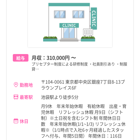
月収：
310,000円
〜
給与
プリセプター制度による研修制度 ・社員割引あり ・制服
貸…
〒104-0061 東京都中央区銀座7丁目8-13ブ
勤務地
ラウンプレイス6F
最寄駅
池袋駅より徒歩5分
月9休 年末年始休暇 有給休暇 出産・育
児休暇 リフレッシュ休暇 月9日（シフト
制）※土日祝を含むシフト制 年間休日日
休日
数 年末年始休暇(1/1~1/3) リフレッシュ休
暇※（1/1時点で入社6ヶ月経過したスタッ
フへ付与、年間5日間） 年間休日：116日