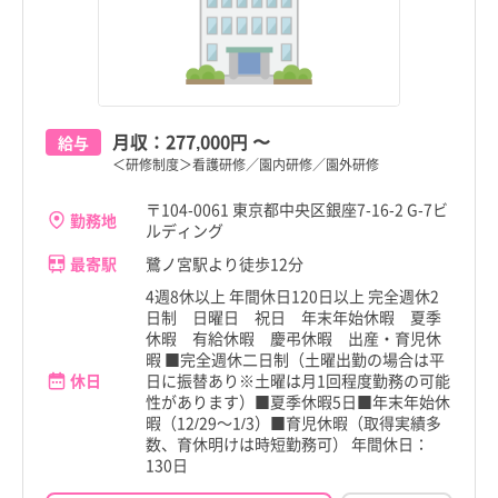
月収：
277,000円
〜
給与
＜研修制度＞看護研修／園内研修／園外研修
〒104-0061 東京都中央区銀座7-16-2 G-7ビ
勤務地
ルディング
最寄駅
鷺ノ宮駅より徒歩12分
4週8休以上 年間休日120日以上 完全週休2
日制 日曜日 祝日 年末年始休暇 夏季
休暇 有給休暇 慶弔休暇 出産・育児休
暇 ■完全週休二日制（土曜出勤の場合は平
休日
日に振替あり※土曜は月1回程度勤務の可能
性があります）■夏季休暇5日■年末年始休
暇（12/29～1/3）■育児休暇（取得実績多
数、育休明けは時短勤務可） 年間休日：
130日