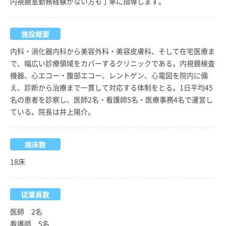
内視鏡室勤務経験がない方も丁寧に指導します。
施設概要
内科・消化器内科から美容外科・美容皮膚科、そして在宅医療ま
で、幅広い診療領域をカバーするクリニックである。内視鏡検査
機器、心エコー・腹部エコー、レントゲン、心電図を院内に備
え、診断から治療まで一貫して対応する体制をとる。1日平均45
名の患者を診察し、医師2名・看護師5名・医療事務4名で運営し
ている。院長は井上陽介。
病床数
18床
従業員数
医師 2名
看護師 5名