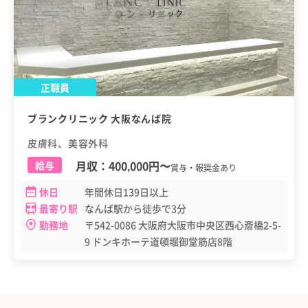
正職員
ブランクリニック 大阪なんば院
皮膚科、美容外科
月収：
400,000円
〜
給与
賞与・報奨金あり
休日
年間休日139日以上
最寄り駅
なんば駅から徒歩で3分
勤務地
〒542-0086 大阪府大阪市中央区西心斎橋2-5-
9 ドンキホーテ道頓堀御堂筋店8階