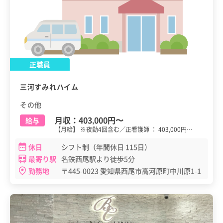
正職員
三河すみれハイム
その他
月収：
403,000円
〜
給与
【月給】 ※夜勤4回含む／正看護師 ： 403,000円…
休日
シフト制（年間休日 115日）
最寄り駅
名鉄西尾駅より徒歩5分
勤務地
〒445-0023 愛知県西尾市高河原町中川原1-1