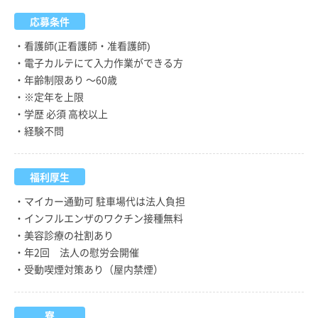
応募条件
・看護師(正看護師・准看護師)
・電子カルテにて入力作業ができる方
・年齢制限あり ～60歳
・※定年を上限
・学歴 必須 高校以上
・経験不問
福利厚生
・マイカー通勤可 駐車場代は法人負担
・インフルエンザのワクチン接種無料
・美容診療の社割あり
・年2回 法人の慰労会開催
・受動喫煙対策あり（屋内禁煙）
寮