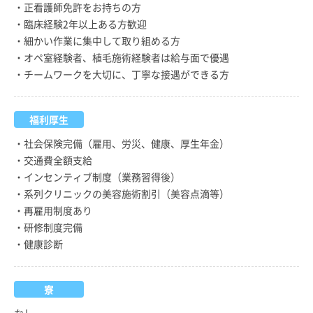
・正看護師免許をお持ちの方
・臨床経験2年以上ある方歓迎
・細かい作業に集中して取り組める方
・オペ室経験者、植毛施術経験者は給与面で優遇
・チームワークを大切に、丁寧な接遇ができる方
福利厚生
・社会保険完備（雇用、労災、健康、厚生年金）
・交通費全額支給
・インセンティブ制度（業務習得後）
・系列クリニックの美容施術割引（美容点滴等）
・再雇用制度あり
・研修制度完備
・健康診断
寮
なし