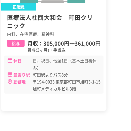
正職員
医療法人社団大和会 町田クリ
ニック
内科、在宅医療、精神科
月収：
305,000円
〜
361,000円
給与
賞与(3ヶ月)・手当込
休日
日、祝日、他週1日（基本土日祝休
み）
最寄り駅
町田駅よりバス8分
勤務地
〒194-0023 東京都町田市旭町3-1-15
旭町メディカルビル3階