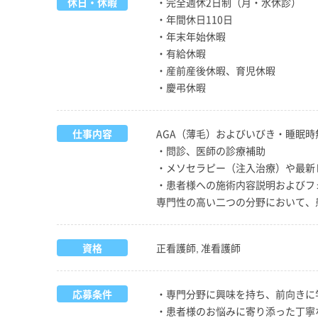
休日・休暇
・完全週休2日制（月・水休診）
・年間休日110日
・年末年始休暇
・有給休暇
・産前産後休暇、育児休暇
・慶弔休暇
仕事内容
AGA（薄毛）およびいびき・睡眠
・問診、医師の診療補助
・メソセラピー（注入治療）や最新
・患者様への施術内容説明およびフ
専門性の高い二つの分野において、
資格
正看護師, 准看護師
応募条件
・専門分野に興味を持ち、前向きに
・患者様のお悩みに寄り添った丁寧