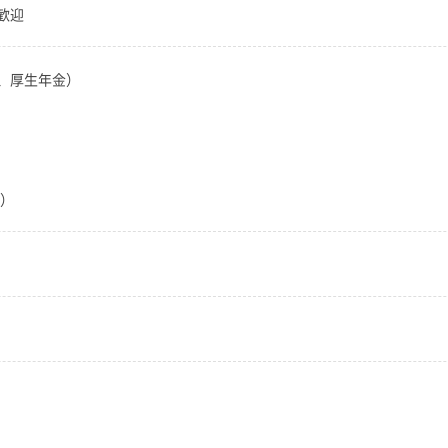
歓迎
、厚生年金）
で）