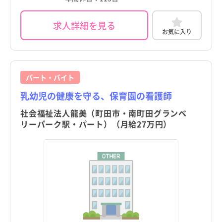
東京都
東京都
すべて
すべて
求人詳細を見る
お気に入り
千代田区
千代田区
中央区
中央区
パート・バイト
港区
港区
乳幼児の健康を守る、保育園の看護師
新宿区
新宿区
社会福祉法人龍美（町田市・南町田グランベ
文京区
文京区
リーパーク駅・パート）（月給27万円）
台東区
台東区
都道府県
都道府県
すべて
すべて
墨田区
墨田区
東京都
東京都
江東区
江東区
北海道
北海道
品川区
品川区
青森県
青森県
目黒区
目黒区