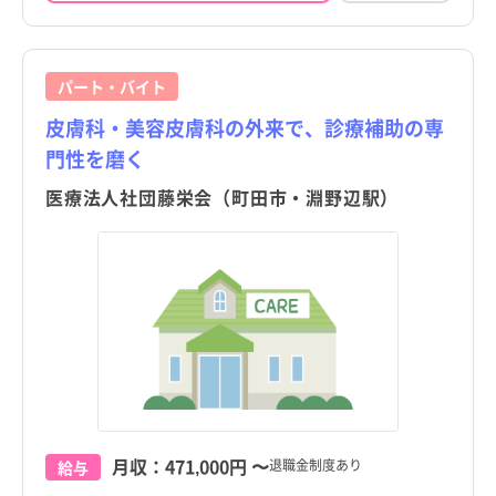
町田市
玉川学園前駅
訪問看護
託児所・保育所あり
町田市
玉川学園前駅
訪問看護
託児所・保育所あり
京都府
その他（福祉・介護関係資格など）
パート・アルバイト（夜勤なし）
京都府
その他（福祉・介護関係資格など）
パート・アルバイト（夜勤なし）
小金井市
つくし野駅
その他
電子カルテあり
小金井市
つくし野駅
その他
電子カルテあり
大阪府
その他
パート・アルバイト（夜勤のみ）
大阪府
その他
パート・アルバイト（夜勤のみ）
パート・バイト
小平市
すずかけ台駅
駅近
小平市
すずかけ台駅
駅近
兵庫県
兵庫県
皮膚科・美容皮膚科の外来で、診療補助の専
日野市
南町田グランベリーパーク駅
高給与
日野市
南町田グランベリーパーク駅
高給与
門性を磨く
奈良県
奈良県
東村山市
東村山市
医療法人社団藤栄会（町田市・淵野辺駅）
和歌山県
和歌山県
国分寺市
国分寺市
鳥取県
鳥取県
国立市
国立市
島根県
島根県
福生市
福生市
岡山県
岡山県
狛江市
狛江市
広島県
広島県
東大和市
東大和市
山口県
山口県
清瀬市
清瀬市
月収：
471,000円
〜
退職金制度あり
給与
徳島県
徳島県