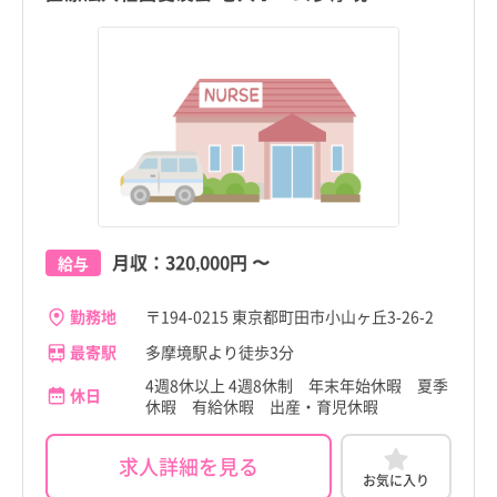
足立区
足立区
新潟県
新潟県
葛飾区
葛飾区
富山県
富山県
江戸川区
江戸川区
石川県
石川県
八王子市
八王子市
福井県
福井県
立川市
立川市
山梨県
山梨県
町田市
こだわり
町田市
こだわり
武蔵野市
武蔵野市
すべて
すべて
すべて
すべて
長野県
長野県
月収：
320,000円
〜
給与
三鷹市
成瀬駅
4週8休以上
三鷹市
成瀬駅
4週8休以上
職種・資格
勤務形態
職種・資格
勤務形態
岐阜県
岐阜県
すべて
すべて
すべて
すべて
勤務地
〒194-0215 東京都町田市小山ヶ丘3-26-2
施設形態
施設形態
青梅市
町田駅
土日祝休み
青梅市
町田駅
土日祝休み
すべて
すべて
静岡県
看護師
常勤（夜勤あり）
静岡県
看護師
常勤（夜勤あり）
最寄駅
多摩境駅より徒歩3分
府中市
相原駅
病院
年間休日120日以上
府中市
相原駅
病院
年間休日120日以上
4週8休以上 4週8休制 年末年始休暇 夏季
愛知県
助産師
常勤（夜勤なし）
愛知県
助産師
常勤（夜勤なし）
休日
休暇 有給休暇 出産・育児休暇
昭島市
多摩境駅
クリニック
日勤のみ
昭島市
多摩境駅
クリニック
日勤のみ
三重県
准看護師
常勤（夜勤のみ）
三重県
准看護師
常勤（夜勤のみ）
調布市
鶴川駅
介護施設
残業少なめ
調布市
鶴川駅
介護施設
残業少なめ
求人詳細を見る
滋賀県
保健師
パート・アルバイト（夜勤あり）
滋賀県
保健師
パート・アルバイト（夜勤あり）
お気に入り