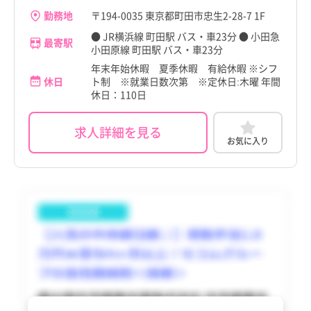
東久留米市
東久留米市
勤務地
〒194-0035 東京都町田市忠生2-28-7 1F
香川県
香川県
多摩市
多摩市
● JR横浜線 町田駅 バス・車23分 ● 小田急
最寄駅
愛媛県
愛媛県
小田原線 町田駅 バス・車23分
稲城市
稲城市
年末年始休暇 夏季休暇 有給休暇 ※シフ
高知県
高知県
休日
ト制 ※就業日数次第 ※定休日:木曜 年間
羽村市
羽村市
休日：110日
福岡県
福岡県
あきる野市
あきる野市
求人詳細を見る
佐賀県
佐賀県
お気に入り
西東京市
西東京市
長崎県
長崎県
瑞穂町
瑞穂町
熊本県
熊本県
日の出町
日の出町
大分県
大分県
檜原村
檜原村
宮崎県
宮崎県
奥多摩町
奥多摩町
鹿児島県
鹿児島県
大島町
大島町
沖縄県
沖縄県