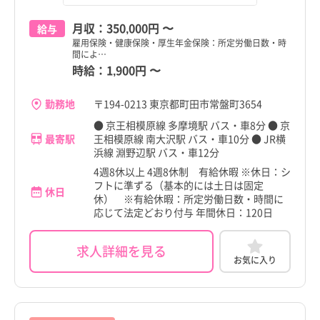
月収：
350,000円
〜
給与
雇用保険・健康保険・厚生年金保険：所定労働日数・時
間によ…
時給：
1,900円
〜
勤務地
〒194-0213 東京都町田市常盤町3654
● 京王相模原線 多摩境駅 バス・車8分 ● 京
最寄駅
王相模原線 南大沢駅 バス・車10分 ● JR横
浜線 淵野辺駅 バス・車12分
4週8休以上 4週8休制 有給休暇 ※休日：シ
フトに準ずる（基本的には土日は固定
休日
休） ※有給休暇：所定労働日数・時間に
応じて法定どおり付与 年間休日：120日
求人詳細を見る
お気に入り