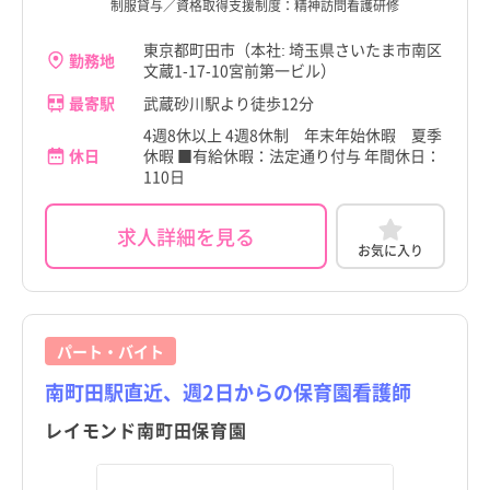
制服貸与／資格取得支援制度：精神訪問看護研修
東京都町田市（本社: 埼玉県さいたま市南区
勤務地
文蔵1-17-10宮前第一ビル）
最寄駅
武蔵砂川駅より徒歩12分
4週8休以上 4週8休制 年末年始休暇 夏季
休日
休暇 ■有給休暇：法定通り付与 年間休日：
110日
求人詳細を見る
お気に入り
パート・バイト
南町田駅直近、週2日からの保育園看護師
レイモンド南町田保育園