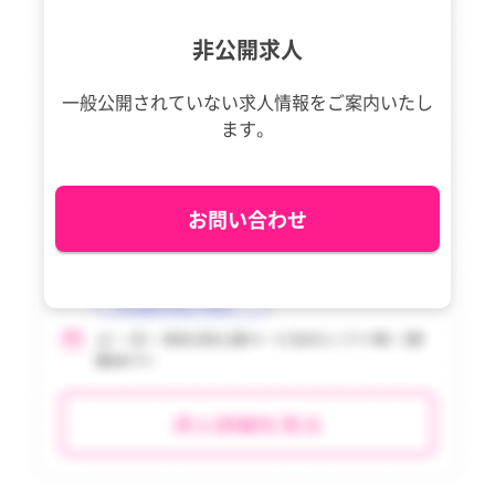
利島村
利島村
tax_region
tax_region
非公開求人
新島村
新島村
一般公開されていない求人情報を
ご案内いたし
神津島村
神津島村
ます。
三宅村
三宅村
御蔵島村
御蔵島村
お問い合わせ
八丈町
八丈町
青ヶ島村
青ヶ島村
小笠原村
小笠原村