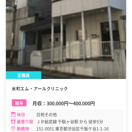
正職員
水町エム・アールクリニック
月収：
300,000円
〜
400,000円
給与
休日
日祝その他
最寄り駅
ＪＲ総武線 千駄ヶ谷駅 から 徒歩5分
勤務地
151-0051 東京都渋谷区千駄ケ谷1-1-16