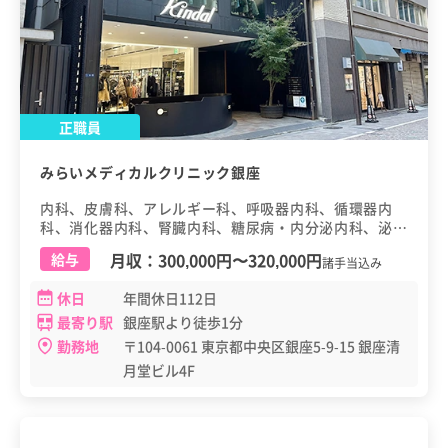
正職員
みらいメディカルクリニック銀座
内科、皮膚科、アレルギー科、呼吸器内科、循環器内
科、消化器内科、腎臓内科、糖尿病・内分泌内科、泌尿
器科、漢方内科
月収：
300,000円
〜
320,000円
給与
諸手当込み
休日
年間休日112日
最寄り駅
銀座駅より徒歩1分
勤務地
〒104-0061 東京都中央区銀座5-9-15 銀座清
月堂ビル4F