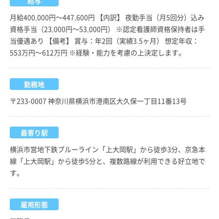
給与
月給400,000円～447,600円 【内訳】 夜勤手当（月5回分）込み
資格手当（23,000円～53,000円） ※認定看護師資格保持者は手
当優遇あり 【備考】 賞与：年2回（実績3.5ヶ月） 想定年収：
553万円～612万円 ※経験・能力を考慮の上決定します。
勤務地
〒233-0007 神奈川県横浜市港南区大久保一丁目11番13号
最寄り駅
横浜市営地下鉄ブルーライン「上大岡駅」から徒歩3分、京急本
線「上大岡駅」から徒歩5分と、複数路線が利用できる好立地で
す。
雇用形態