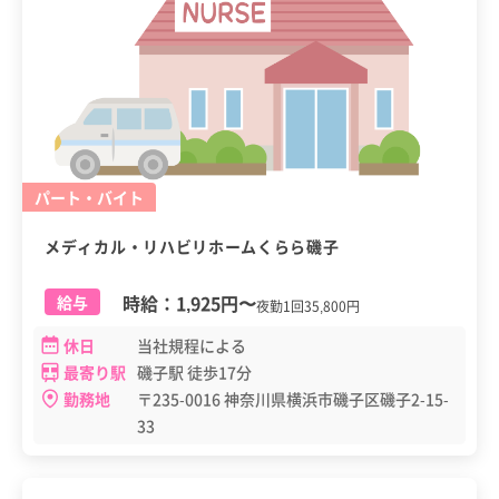
パート・バイト
メディカル・リハビリホームくらら磯子
時給：
1,925円
〜
給与
夜勤1回35,800円
休日
当社規程による
最寄り駅
磯子駅 徒歩17分
勤務地
〒235-0016 神奈川県横浜市磯子区磯子2-15-
33