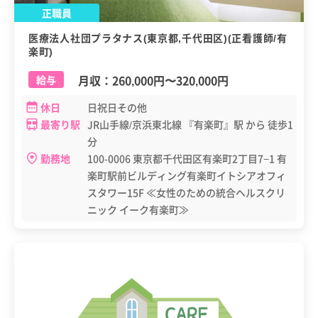
正職員
医療法人社団プラタナス(東京都,千代田区)(正看護師/有
楽町)
月収：
260,000円
〜
320,000円
給与
休日
日祝日その他
最寄り駅
JR山手線/京浜東北線 『有楽町』駅 から 徒歩1
分
勤務地
100-0006 東京都千代田区有楽町2丁目7−1 有
楽町駅前ビルディング有楽町イトシアオフィ
スタワー15F ≪女性のための統合ヘルスクリ
ニック イーク有楽町≫