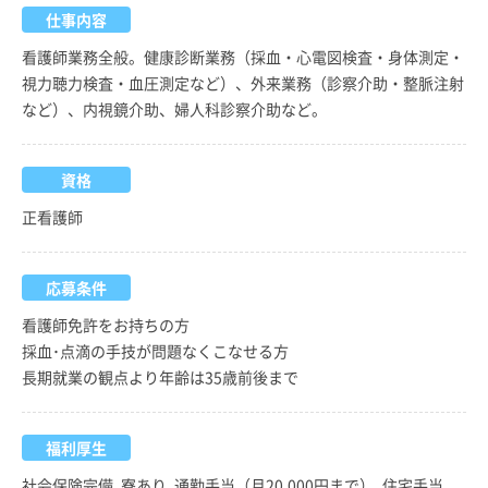
仕事内容
看護師業務全般。健康診断業務（採血・心電図検査・身体測定・
視力聴力検査・血圧測定など）、外来業務（診察介助・整脈注射
など）、内視鏡介助、婦人科診察介助など。
資格
正看護師
応募条件
看護師免許をお持ちの方
採血･点滴の手技が問題なくこなせる方
長期就業の観点より年齢は35歳前後まで
福利厚生
社会保険完備, 寮あり, 通勤手当（月20,000円まで）, 住宅手当