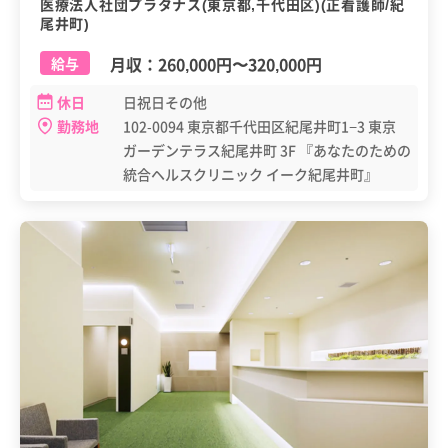
医療法人社団プラタナス(東京都,千代田区)(正看護師/紀
尾井町)
月収：
260,000円
〜
320,000円
給与
休日
日祝日その他
勤務地
102-0094 東京都千代田区紀尾井町1−3 東京
ガーデンテラス紀尾井町 3F 『あなたのための
統合ヘルスクリニック イーク紀尾井町』