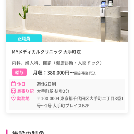
正職員
MYメディカルクリニック 大手町院
内科、婦人科、健診（健康診断・人間ドック）
月収：
380,000円
〜
給与
固定残業代込
休日
週休2日制
最寄り駅
大手町駅 徒歩2分
勤務地
〒100-0004 東京都千代田区大手町二丁目3番1
号～2号 大手町プレイスB2F
施設の特色