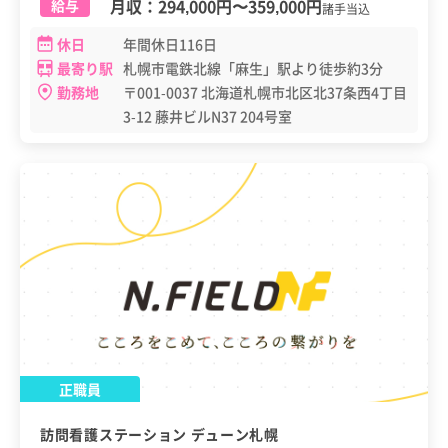
月収：
294,000円
〜
359,000円
給与
諸手当込
休日
年間休日116日
最寄り駅
札幌市電鉄北線「麻生」駅より徒歩約3分
勤務地
〒001-0037 北海道札幌市北区北37条西4丁目
3-12 藤井ビルN37 204号室
正職員
訪問看護ステーション デューン札幌