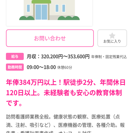
お問い合わせ
お気に入り
月収：
320,200円
〜
353,600円
給与
年俸制・固定残業代込
09:00～18:00
勤務時間
休憩60分
年俸384万円以上！駅徒歩2分、年間休日
120日以上。未経験者も安心の教育体制
です。
訪問看護師業務全般。健康状態の観察、医療処置（点
滴、注射、吸引など）、医療機器の管理、各種介助。報
告書・看護計画書作成、オンコール対応。