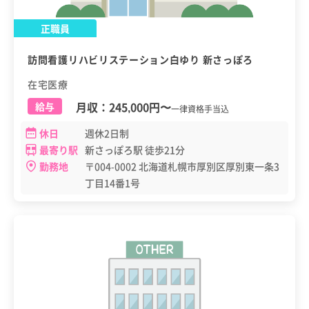
正職員
訪問看護リハビリステーション白ゆり 新さっぽろ
在宅医療
月収：
245,000円
〜
給与
一律資格手当込
休日
週休2日制
最寄り駅
新さっぽろ駅 徒歩21分
勤務地
〒004-0002 北海道札幌市厚別区厚別東一条3
丁目14番1号