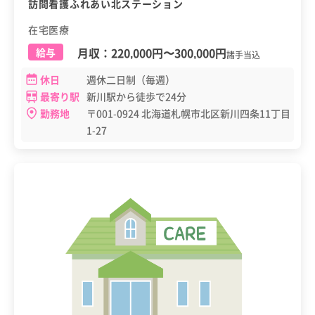
訪問看護ふれあい北ステーション
在宅医療
月収：
220,000円
〜
300,000円
給与
諸手当込
休日
週休二日制（毎週）
最寄り駅
新川駅から徒歩で24分
勤務地
〒001-0924 北海道札幌市北区新川四条11丁目
1-27