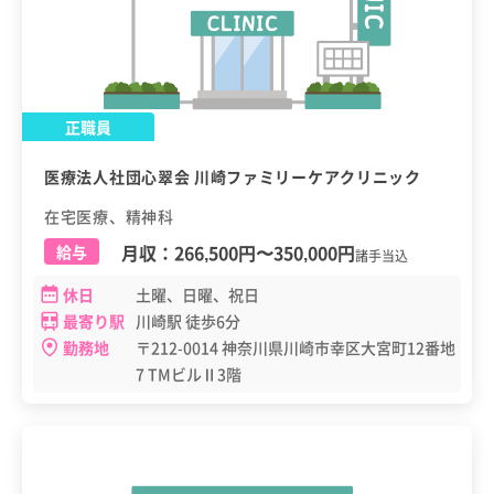
正職員
医療法人社団心翠会 川崎ファミリーケアクリニック
在宅医療、精神科
月収：
266,500円
〜
350,000円
給与
諸手当込
休日
土曜、日曜、祝日
最寄り駅
川崎駅 徒歩6分
勤務地
〒212-0014 神奈川県川崎市幸区大宮町12番地
7 TMビルⅡ3階