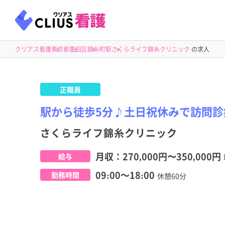
クリアス看護
東京都
墨田区
錦糸町駅
さくらライフ錦糸クリニック
の求人
正職員
駅から徒歩5分♪土日祝休みで訪問診
さくらライフ錦糸クリニック
月収：
270,000円
〜
350,000円
給与
09:00～18:00
勤務時間
休憩60分