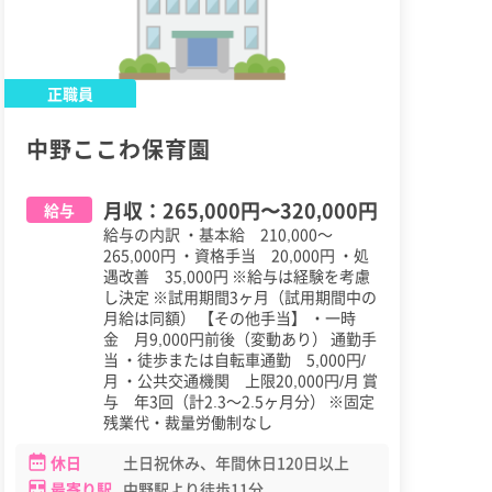
正職員
中野ここわ保育園
月収：
265,000円
〜
320,000円
給与
給与の内訳 ・基本給 210,000～
265,000円 ・資格手当 20,000円 ・処
遇改善 35,000円 ※給与は経験を考慮
し決定 ※試用期間3ヶ月（試用期間中の
月給は同額） 【その他手当】 ・一時
金 月9,000円前後（変動あり） 通勤手
当 ・徒歩または自転車通勤 5,000円/
月 ・公共交通機関 上限20,000円/月 賞
与 年3回（計2.3～2.5ヶ月分） ※固定
残業代・裁量労働制なし
休日
土日祝休み、年間休日120日以上
最寄り駅
中野駅より徒歩11分