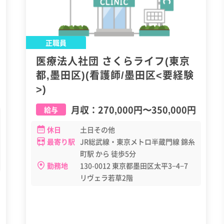
正職員
医療法人社団 さくらライフ(東京
都,墨田区)(看護師/墨田区<要経験
>)
月収：
270,000円
〜
350,000円
給与
休日
土日その他
最寄り駅
JR総武線・東京メトロ半蔵門線 錦糸
町駅 から 徒歩5分
勤務地
130-0012 東京都墨田区太平3−4−7
リヴェラ若草2階