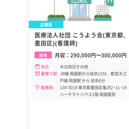
正職員
医療法人社団 こうよう会(東京都,
墨田区)(看護師)
月収：
290,000円
〜
300,000円
給与
休日
木日祝日その他
最寄り駅
JR線 両国駅から徒歩13分、都営大江
戸線 両国駅 から 徒歩6分
勤務地
130-0014 東京都墨田区亀沢2−11−14
ハーテクトハウス1階 両国医院