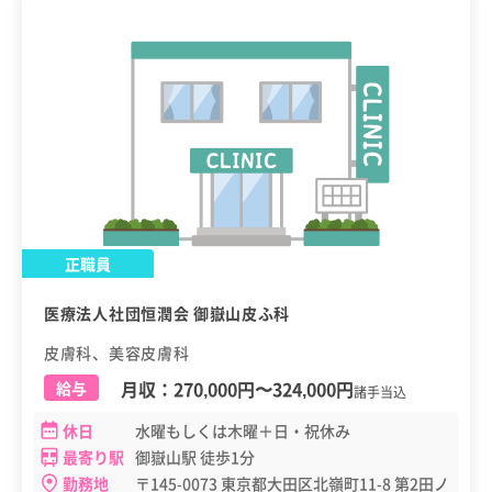
正職員
医療法人社団恒潤会 御嶽山皮ふ科
皮膚科、美容皮膚科
月収：
270,000円
〜
324,000円
給与
諸手当込
休日
水曜もしくは木曜＋日・祝休み
最寄り駅
御嶽山駅 徒歩1分
勤務地
〒145-0073 東京都大田区北嶺町11-8 第2田ノ