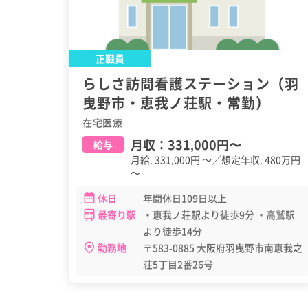
正職員
らしさ訪問看護ステーション（羽
曳野市・恵我ノ荘駅・常勤）
在宅医療
月収：
331,000円
〜
給与
月給: 331,000円 ～／想定年収: 480万円
～
休日
年間休日109日以上
最寄り駅
・恵我ノ荘駅より徒歩9分 ・高鷲駅
より徒歩14分
勤務地
〒583-0885 大阪府羽曳野市南恵我之
荘5丁目2番26号