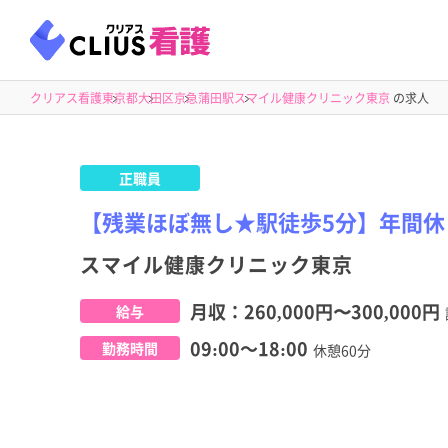
クリアス看護
東京都
大田区
京急蒲田駅
スマイル健康クリニック東京
の求人
正職員
【残業ほぼ無し★駅徒歩5分】年間休
スマイル健康クリニック東京
月収：
260,000円
〜
300,000円
給与
09:00～18:00
勤務時間
休憩60分