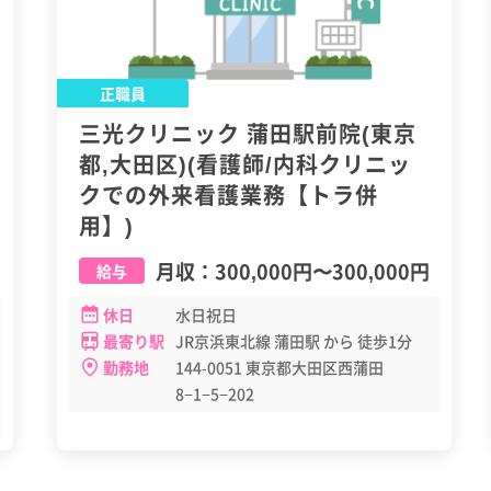
正職員
三光クリニック 蒲田駅前院(東京
都,大田区)(看護師/内科クリニッ
クでの外来看護業務【トラ併
用】)
月収：
300,000円
〜
300,000円
給与
休日
水日祝日
最寄り駅
JR京浜東北線 蒲田駅 から 徒歩1分
勤務地
144-0051 東京都大田区西蒲田
8−1−5−202