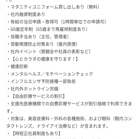
・マタニティユニフォーム貸し出しあり（無料）
・社内融資制度あり
・有給の当日申請・取得可（1時間単位での申請可）
・60歳定年制（65歳まで再雇用制度あり）
・役職手当あり（主任、管理者）
・受動喫煙防止対策あり（屋内禁煙）
・社内イベント（懇親会や社員の表彰など）
・【心とカラダの健康を守ります！】
・健康診断
・メンタルヘルス／モチベーションチェック
・インフルエンザ予防接種一部負担
・社内外ホットライン完備
・【自由診療サービスの割引】
・支援先医療機関での自費診療サービスが割引価格で利用できま
す。
・対象は、美容皮膚科・外科の各種施術、および眼科（眼内コン
タクトレンズ、ドライアイ治療など）が含まれます。
・【時短正社員制度もあり】