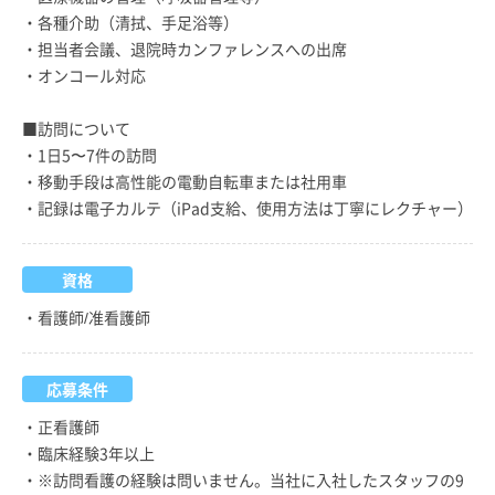
・各種介助（清拭、手足浴等）
・担当者会議、退院時カンファレンスへの出席
・オンコール対応
■訪問について
・1日5〜7件の訪問
・移動手段は高性能の電動自転車または社用車
・記録は電子カルテ（iPad支給、使用方法は丁寧にレクチャー）
資格
・看護師/准看護師
応募条件
・正看護師
・臨床経験3年以上
・※訪問看護の経験は問いません。当社に入社したスタッフの9