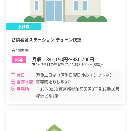
正職員
訪問看護ステーション デューン荻窪
在宅医療
月収：
341,150円
〜
380,700円
給与
▼1～2年目の年収想定／4,393,800～4,868,…
休日
週休二日制（原則日曜日休み＋シフト制）
最寄り駅
荻窪駅より徒歩9分
勤務地
〒167-0032 東京都杉並区天沼3丁目12番10号
榎本ビル1階